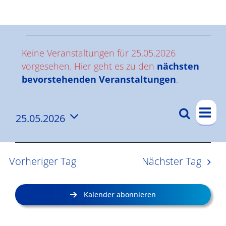
Ergebnisse
V
Keine Veranstaltungen für 25.05.2026
e
vorgesehen. Hier geht es zu den
nächsten
Hinweis
bevorstehenden Veranstaltungen
.
r
V
a
Suche
25.05.2026
V
Tag
e
n
Datum
e
r
wählen.
s
a
r
Vorheriger Tag
Nächster Tag
n
a
t
s
n
a
Kalender abonnieren
t
s
l
a