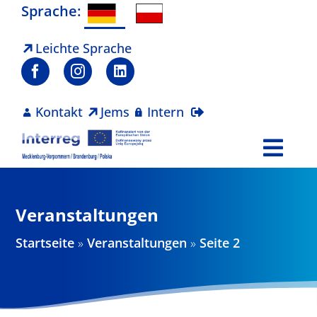
Zum
Sprache:
Inhalt
springen
Leichte Sprache
Kontakt
Jems
Intern
Togg
Navi
Programm
Veranstaltungen
Projekte
Startseite
»
Veranstaltungen
»
Seite 2
Aktuelles