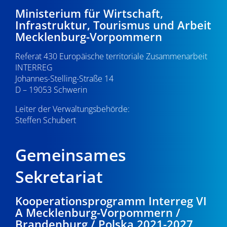
-
5
e
Ministerium für Wirtschaft,
Infrastruktur, Tourismus und Arbeit
N
u
.
Mecklenburg-Vorpommern
a
n
0
Referat 430 Europäische territoriale Zusammenarbeit
v
d
INTERREG
i
5
Johannes-Stelling-Straße 14
A
g
D – 19053 Schwerin
.
n
a
Leiter der Verwaltungsbehörde:
s
Steffen Schubert
2
t
i
i
0
Gemeinsames
o
c
2
n
Sekretariat
h
6
t
Kooperationsprogramm Interreg VI
A Mecklenburg-Vorpommern /
e
Brandenburg / Polska 2021-2027