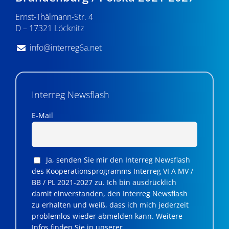
n
Ernst-Thälmann-Str. 4
,
D – 17321 Löcknitz
N
info@interreg6a.net
a
v
i
Interreg Newsflash
g
E-Mail
a
t
Ja, senden Sie mir den Interreg Newsflash
i
des Kooperationsprogramms Interreg VI A MV /
BB / PL 2021-2027 zu. Ich bin ausdrücklich
o
damit einverstanden, den Interreg Newsflash
n
zu erhalten und weiß, dass ich mich jederzeit
problemlos wieder abmelden kann. Weitere
Infos finden Sie in unserer