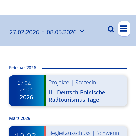
Ergebnisse
V
 - 
Suche
27.02.2026
08.05.2026
V
List
e
Datum
e
r
wählen.
a
r
n
a
Februar 2026
s
n
Projekte
|
Szczecin
t
27.02. –
s
28.02.
a
III. Deutsch-Polnische
2026
t
Radtourismus Tage
l
a
t
l
März 2026
u
t
n
Begleitausschuss
|
Schwerin