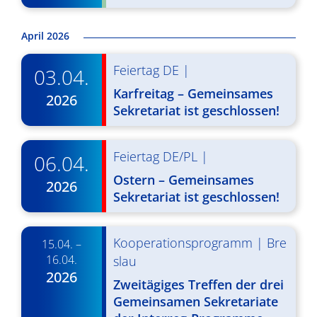
d
i
A
g
April 2026
n
a
Feiertag DE
|
03.04.
s
t
Karfreitag – Gemeinsames
2026
i
i
Sekretariat ist geschlossen!
o
c
n
h
Feiertag DE/PL
|
06.04.
t
Ostern – Gemeinsames
2026
Sekretariat ist geschlossen!
e
n
Kooperationsprogramm
|
Bre
15.04. –
,
16.04.
slau
2026
N
Zweitägiges Treffen der drei
Gemeinsamen Sekretariate
a