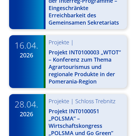
der Interreg-Programme –
v
Eingeschränkte
Erreichbarkeit des
i
Gemeinsamen Sekretariats
g
a
Projekte
|
16.04.
t
Projekt INT0100003 „WTOT“
2026
– Konferenz zum Thema
i
Agrartourismus und
o
regionale Produkte in der
Pomerania-Region
n
Projekte
|
Schloss Trebnitz
28.04.
Projekt INT0100051
2026
„POLSMA“ –
Wirtschaftskongress
„POLSMA und Go Green”