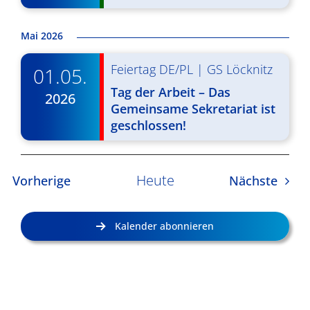
Mai 2026
Feiertag DE/PL
|
GS Löcknitz
01.05.
Tag der Arbeit – Das
2026
Gemeinsame Sekretariat ist
geschlossen!
Heute
Veranstaltungen
Veran
Vorherige
Nächste
Kalender abonnieren