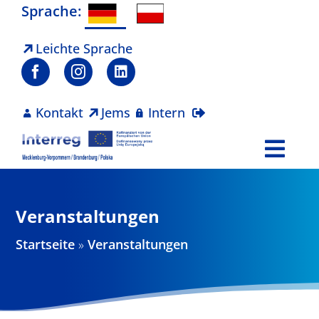
Zum
Sprache:
Inhalt
springen
Leichte Sprache
Kontakt
Jems
Intern
Togg
Navi
Programm
Veranstaltungen
Projekte
Startseite
»
Veranstaltungen
Aktuelles