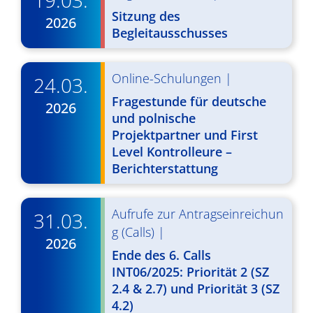
19.03.
g
u
Sitzung des
2026
Begleitausschusses
A
n
n
g
s
Online-Schulungen
|
24.03.
e
i
Fragestunde für deutsche
2026
n
und polnische
c
Projektpartner und First
S
h
Level Kontrolleure –
u
t
Berichterstattung
c
e
n
h
Aufrufe zur Antragseinreichun
31.03.
g (Calls)
|
-
e
2026
Ende des 6. Calls
N
u
INT06/2025: Priorität 2 (SZ
a
n
2.4 & 2.7) und Priorität 3 (SZ
v
4.2)