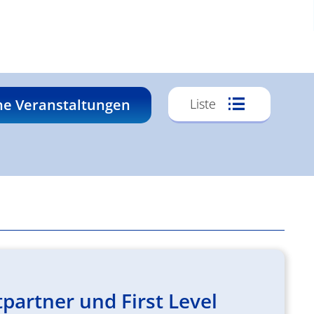
Veransta
he Veranstaltungen
Liste
Ansichte
Navigati
partner und First Level