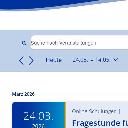
Veranstaltungen
Bitte
Schlüsselwort
 - 
Suche
Heute
24.03.
14.05.
eingeben.
Datum
Suche
und
wählen.
nach
Veranstaltungen
Ansichten,
Schlüsselwort.
März 2026
Navigation
Online-Schulungen
|
24.03.
Fragestunde fü
2026