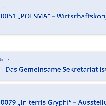
itz
00051 „POLSMA“ – Wirtschaftsko
knitz
 – Das Gemeinsame Sekretariat is
0079 „In terris Gryphi“ – Ausstel