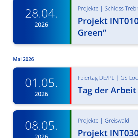
Projekte
|
Schloss Trebn
28.04.
Projekt INT01
2026
Green”
Mai 2026
Feiertag DE/PL
|
GS Löc
01.05.
Tag der Arbeit
2026
Projekte
|
Greiswald
08.05.
Projekt INT030
2026