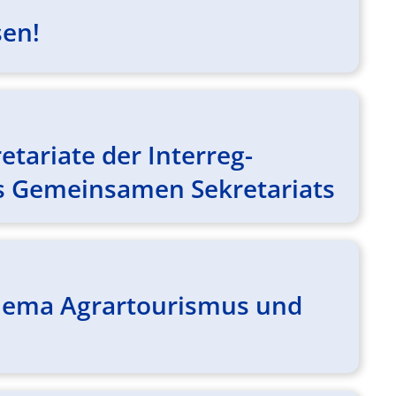
sen!
tariate der Interreg-
s Gemeinsamen Sekretariats
hema Agrartourismus und