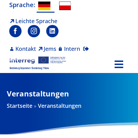
Zum
Sprache:
Inhalt
springen
Leichte Sprache
Kontakt
Jems
Intern
Togg
Navi
Programm
Veranstaltungen
Projekte
Startseite
»
Veranstaltungen
Aktuelles