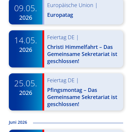
g
u
Europäische Union
|
09.05.
A
Europatag
n
2026
n
g
s
e
Feiertag DE
|
14.05.
i
Christi Himmelfahrt – Das
n
2026
c
Gemeinsame Sekretariat ist
S
geschlossen!
h
u
t
c
e
Feiertag DE
|
25.05.
n
h
Pfingsmontag – Das
2026
Gemeinsame Sekretariat ist
-
e
geschlossen!
N
u
a
n
Juni 2026
v