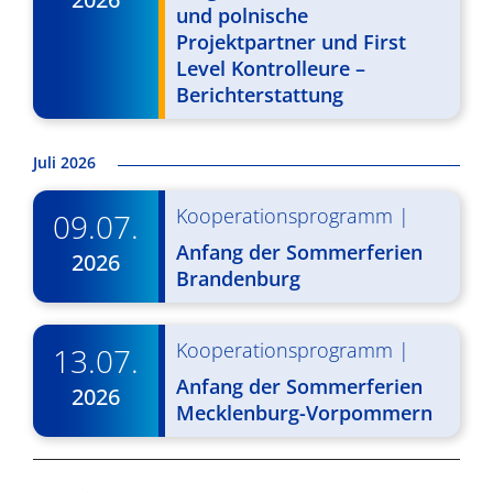
und polnische
v
Projektpartner und First
i
Level Kontrolleure –
Berichterstattung
g
a
Juli 2026
t
Kooperationsprogramm
|
09.07.
i
Anfang der Sommerferien
o
2026
Brandenburg
n
Kooperationsprogramm
|
13.07.
Anfang der Sommerferien
2026
Mecklenburg-Vorpommern