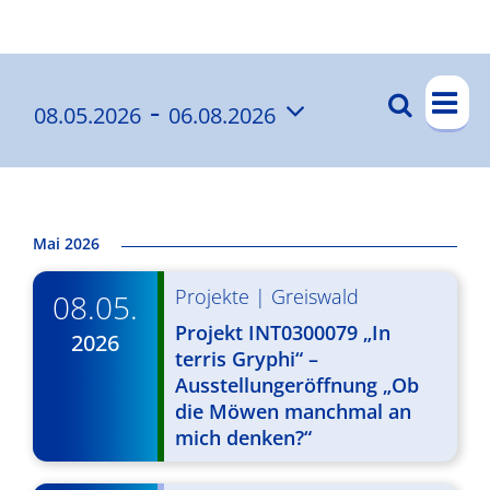
Ergebnisse
V
 - 
Suche
08.05.2026
06.08.2026
V
List
e
Datum
e
r
wählen.
a
r
n
a
Mai 2026
s
n
Projekte
|
Greiswald
t
08.05.
s
a
Projekt INT0300079 „In
2026
t
terris Gryphi“ –
l
Ausstellungeröffnung „Ob
a
t
die Möwen manchmal an
l
u
mich denken?“
t
n