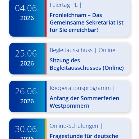
d
Feiertag PL
|
i
04.06.
A
g
Fronleichnam – Das
2026
n
Gemeinsame Sekretariat ist
a
für Sie erreichbar!
s
t
i
i
Begleitausschuss
|
Online
25.06.
o
c
Sitzung des
2026
n
h
Begleitausschusses (Online)
t
Kooperationsprogramm
|
26.06.
e
Anfang der Sommerferien
n
2026
Westpommern
,
N
Online-Schulungen
|
30.06.
a
Fragestunde für deutsche
2026