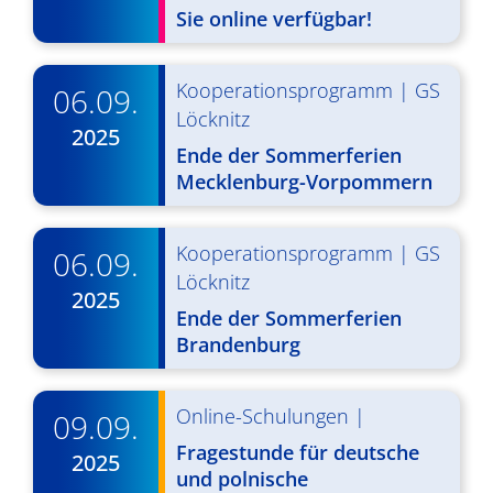
d
i
Sie online verfügbar!
A
g
n
a
Kooperationsprogramm
|
GS
06.09.
s
Löcknitz
t
2025
Ende der Sommerferien
i
i
Mecklenburg-Vorpommern
o
c
n
h
Kooperationsprogramm
|
GS
06.09.
t
Löcknitz
2025
e
Ende der Sommerferien
Brandenburg
n
,
Online-Schulungen
|
09.09.
N
Fragestunde für deutsche
2025
a
und polnische