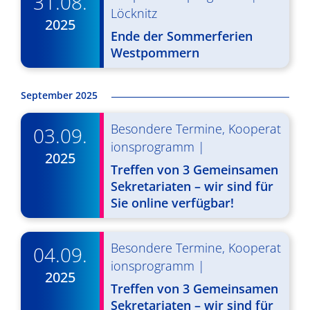
31.08.
g
u
Löcknitz
2025
A
n
Ende der Sommerferien
Westpommern
n
g
s
e
September 2025
i
n
c
Besondere Termine
,
Kooperat
03.09.
S
h
ionsprogramm
|
2025
u
t
Treffen von 3 Gemeinsamen
c
Sekretariaten – wir sind für
e
Sie online verfügbar!
n
h
-
e
Besondere Termine
,
Kooperat
04.09.
N
u
ionsprogramm
|
2025
a
n
Treffen von 3 Gemeinsamen
v
Sekretariaten – wir sind für