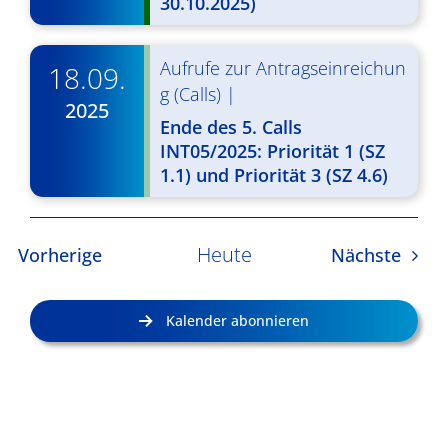
30.10.2025)
Aufrufe zur Antragseinreichun
18.09.
g (Calls)
|
2025
Ende des 5. Calls
INT05/2025: Priorität 1 (SZ
1.1) und Priorität 3 (SZ 4.6)
Heute
Veranstaltungen
Veran
Vorherige
Nächste
Kalender abonnieren