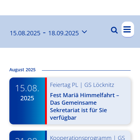
Ergebnisse
V
 - 
Suche
15.08.2025
18.09.2025
V
List
e
Datum
e
r
wählen.
a
r
n
a
August 2025
s
n
Feiertag PL
|
GS Löcknitz
t
15.08.
s
a
Fest Mariä Himmelfahrt –
2025
t
Das Gemeinsame
l
Sekretariat ist für Sie
a
t
verfügbar
l
u
t
n
Kooperationsprogramm
|
GS