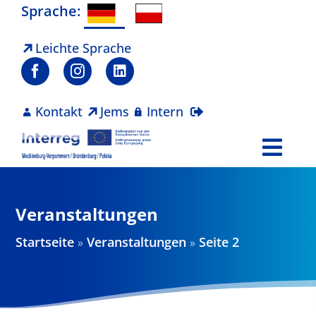
Zum
Sprache:
Inhalt
springen
Leichte Sprache
Kontakt
Jems
Intern
Togg
Navi
Programm
Veranstaltungen
Projekte
Startseite
»
Veranstaltungen
»
Seite 2
Aktuelles