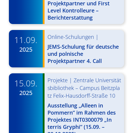
Projektpartner und First
v
Level Kontrolleure –
i
Berichterstattung
g
Online-Schulungen
|
11.09.
a
JEMS-Schulung für deutsche
t
2025
und polnische
i
Projektpartner 4. Call
o
Projekte
|
Zentrale Universität
n
15.09.
sbibliothek – Campus Beitzpla
2025
tz Felix-Hausdorff-Straße 10
Ausstellung „Alleen in
Pommern“ im Rahmen des
Projektes INT0300079 „In
terris Gryphi“ (15.09. –