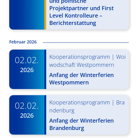
und polnische
g
u
Projektpartner und First
A
Level Kontrolleure –
n
Berichterstattung
n
g
s
e
Februar 2026
i
n
c
Kooperationsprogramm
|
Woi
02.02.
S
h
wodschaft Westpommern
2026
u
t
Anfang der Winterferien
Westpommern
c
e
n
h
Kooperationsprogramm
|
Bra
02.02.
-
e
ndenburg
N
2026
u
Anfang der Winterferien
a
n
Brandenburg
v