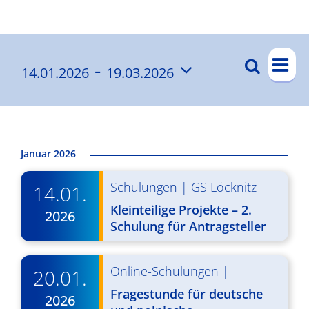
Ergebnisse
V
 - 
Suche
14.01.2026
19.03.2026
V
List
e
Datum
e
r
wählen.
a
r
n
a
Januar 2026
s
n
Schulungen
|
GS Löcknitz
t
14.01.
s
a
Kleinteilige Projekte – 2.
2026
t
Schulung für Antragsteller
l
a
t
l
Online-Schulungen
|
20.01.
u
Fragestunde für deutsche
t
n
2026