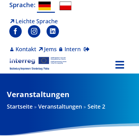
Zum
Sprache:
Inhalt
springen
Leichte Sprache
Kontakt
Jems
Intern
Togg
Navi
Programm
Veranstaltungen
Projekte
Startseite
»
Veranstaltungen
»
Seite 2
Aktuelles