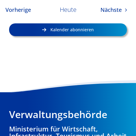
Heute
Veranstaltungen
Veran
Vorherige
Nächste
Kalender abonnieren
Verwaltungsbehörde
Ministerium für Wirtschaft,
Infrastruktur, Tourismus und Arbeit