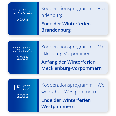
d
i
Kooperationsprogramm
|
Bra
07.02.
A
g
ndenburg
n
2026
a
Ende der Winterferien
s
t
Brandenburg
i
i
o
c
Kooperationsprogramm
|
Me
09.02.
cklenburg-Vorpommern
n
h
2026
Anfang der Winterferien
t
Mecklenburg-Vorpommern
e
n
Kooperationsprogramm
|
Woi
15.02.
wodschaft Westpommern
,
2026
Ende der Winterferien
N
Westpommern
a