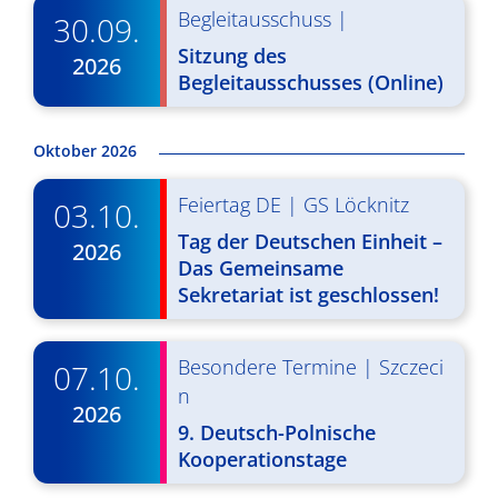
d
i
Begleitausschuss
|
30.09.
A
g
Sitzung des
2026
n
Begleitausschusses (Online)
a
s
t
Oktober 2026
i
i
o
c
Feiertag DE
|
GS Löcknitz
03.10.
n
h
Tag der Deutschen Einheit –
2026
Das Gemeinsame
t
Sekretariat ist geschlossen!
e
n
Besondere Termine
|
Szczeci
07.10.
n
,
2026
9. Deutsch-Polnische
N
Kooperationstage
a