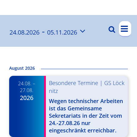
Ergebnisse
V
 - 
Suche
24.08.2026
05.11.2026
V
List
e
Datum
e
r
wählen.
a
r
n
a
August 2026
s
n
Besondere Termine
|
GS Löck
t
24.08. –
s
27.08.
nitz
a
2026
t
Wegen technischer Arbeiten
l
ist das Gemeinsame
a
t
Sekretariats in der Zeit vom
l
u
24.-27.08.26 nur
eingeschränkt erreichbar.
t
n