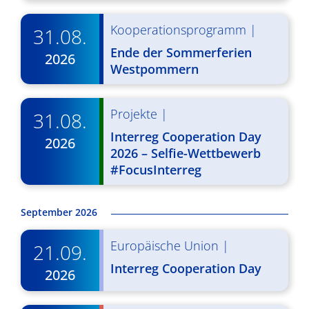
g
u
Kooperationsprogramm
|
31.08.
A
n
Ende der Sommerferien
n
2026
g
Westpommern
s
e
i
n
Projekte
|
31.08.
c
S
Interreg Cooperation Day
2026
h
2026 – Selfie-Wettbewerb
u
t
#FocusInterreg
c
e
n
h
September 2026
-
e
Europäische Union
|
21.09.
N
u
Interreg Cooperation Day
2026
a
n
v