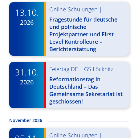
v
Online-Schulungen
|
13.10.
i
Fragestunde für deutsche
2026
und polnische
g
Projektpartner und First
a
Level Kontrolleure –
Berichterstattung
t
i
Feiertag DE
|
GS Löcknitz
31.10.
o
Reformationstag in
2026
n
Deutschland – Das
Gemeinsame Sekretariat ist
geschlossen!
November 2026
Online-Schulungen
|