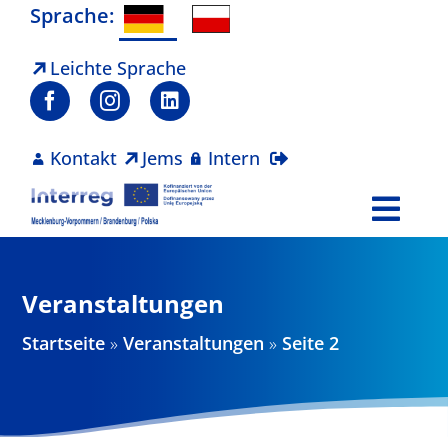
Zum
Sprache:
Inhalt
springen
Leichte Sprache
Kontakt
Jems
Intern
Togg
Navi
Programm
Veranstaltungen
Projekte
Startseite
»
Veranstaltungen
»
Seite 2
Aktuelles