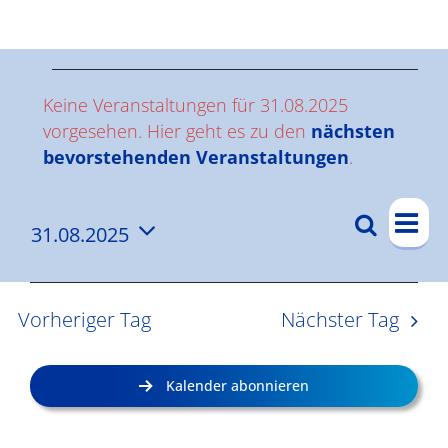
Ergebnisse
V
Keine Veranstaltungen für 31.08.2025
e
vorgesehen. Hier geht es zu den
nächsten
Hinweis
bevorstehenden Veranstaltungen
.
r
V
a
Suche
31.08.2025
V
Tag
e
n
Datum
e
r
wählen.
s
a
r
Vorheriger Tag
Nächster Tag
n
a
t
s
n
a
Kalender abonnieren
t
s
l
a