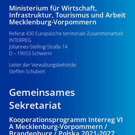
-
0
e
Ministerium für Wirtschaft,
Infrastruktur, Tourismus und Arbeit
N
u
.
Mecklenburg-Vorpommern
a
n
0
Referat 430 Europäische territoriale Zusammenarbeit
v
d
INTERREG
i
9
Johannes-Stelling-Straße 14
A
g
D – 19053 Schwerin
.
n
a
Leiter der Verwaltungsbehörde:
s
Steffen Schubert
2
t
i
i
0
Gemeinsames
o
c
2
n
Sekretariat
h
5
t
Kooperationsprogramm Interreg VI
A Mecklenburg-Vorpommern /
e
Brandenburg / Polska 2021-2027