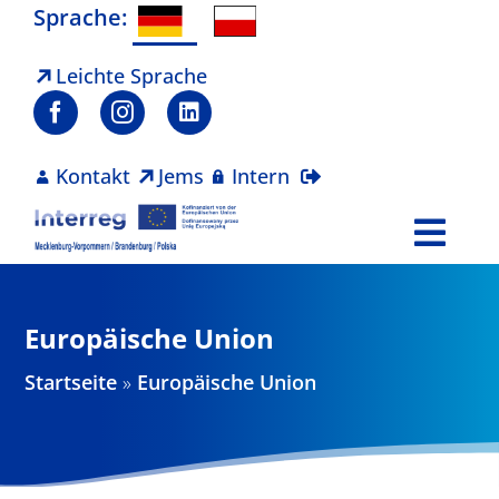
Zum
Sprache:
Inhalt
springen
Leichte Sprache
Kontakt
Jems
Intern
Togg
Navi
Programm
Europäische Union
Projekte
Startseite
»
Europäische Union
Aktuelles