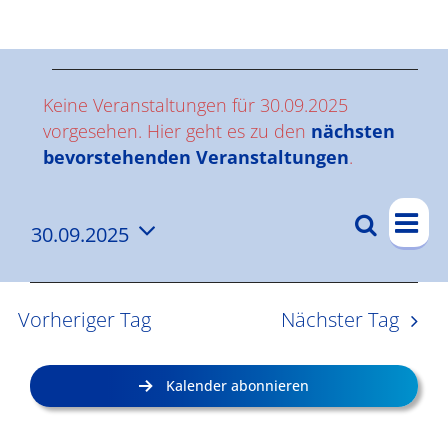
Ergebnisse
V
Keine Veranstaltungen für 30.09.2025
e
vorgesehen. Hier geht es zu den
nächsten
Hinweis
bevorstehenden Veranstaltungen
.
r
V
a
Suche
30.09.2025
V
Tag
e
n
Datum
e
r
wählen.
s
a
r
Vorheriger Tag
Nächster Tag
n
a
t
s
n
a
Kalender abonnieren
t
s
l
a