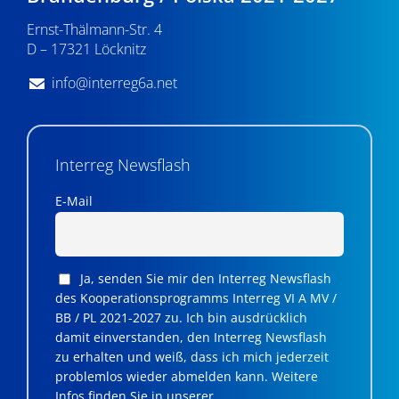
n
Ernst-Thälmann-Str. 4
,
D – 17321 Löcknitz
N
info@interreg6a.net
a
v
i
Interreg Newsflash
g
E-Mail
a
t
Ja, senden Sie mir den Interreg Newsflash
i
des Kooperationsprogramms Interreg VI A MV /
BB / PL 2021-2027 zu. Ich bin ausdrücklich
o
damit einverstanden, den Interreg Newsflash
n
zu erhalten und weiß, dass ich mich jederzeit
problemlos wieder abmelden kann. Weitere
Infos finden Sie in unserer