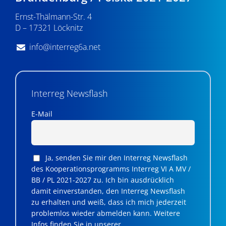
n
Ernst-Thälmann-Str. 4
,
D – 17321 Löcknitz
N
info@interreg6a.net
a
v
i
Interreg Newsflash
g
E-Mail
a
t
Ja, senden Sie mir den Interreg Newsflash
i
des Kooperationsprogramms Interreg VI A MV /
BB / PL 2021-2027 zu. Ich bin ausdrücklich
o
damit einverstanden, den Interreg Newsflash
n
zu erhalten und weiß, dass ich mich jederzeit
problemlos wieder abmelden kann. Weitere
Infos finden Sie in unserer