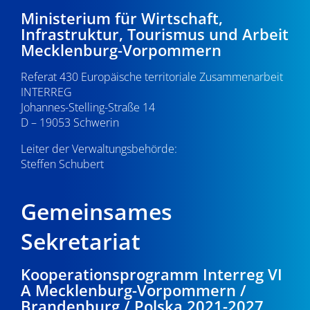
-
9
e
Ministerium für Wirtschaft,
Infrastruktur, Tourismus und Arbeit
N
u
.
Mecklenburg-Vorpommern
a
n
0
Referat 430 Europäische territoriale Zusammenarbeit
v
d
INTERREG
i
5
Johannes-Stelling-Straße 14
A
g
D – 19053 Schwerin
.
n
a
Leiter der Verwaltungsbehörde:
s
Steffen Schubert
2
t
i
i
0
Gemeinsames
o
c
2
n
Sekretariat
h
6
t
Kooperationsprogramm Interreg VI
A Mecklenburg-Vorpommern /
e
Brandenburg / Polska 2021-2027