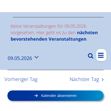
Ergebnisse
V
Keine Veranstaltungen für 09.05.2026
e
vorgesehen. Hier geht es zu den
nächsten
Hinweis
bevorstehenden Veranstaltungen
.
r
V
a
Suche
09.05.2026
V
Tag
e
n
Datum
e
r
wählen.
s
a
r
Vorheriger Tag
Nächster Tag
n
a
t
s
n
a
Kalender abonnieren
t
s
l
a