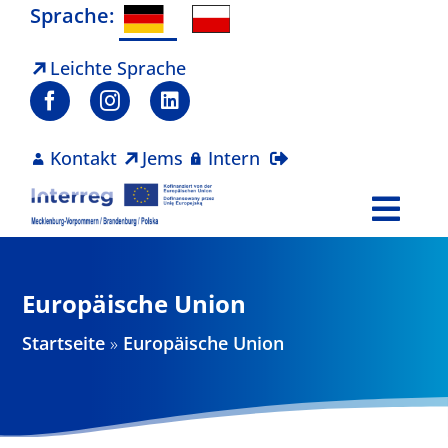
Zum
Sprache:
Inhalt
springen
Leichte Sprache
Kontakt
Jems
Intern
Togg
Navi
Programm
Europäische Union
Projekte
Startseite
»
Europäische Union
Aktuelles