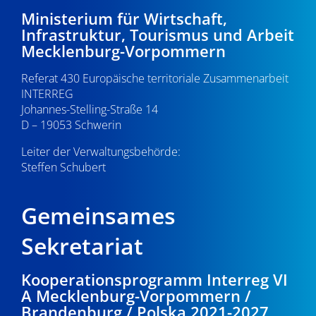
d
i
Ministerium für Wirtschaft,
u
A
Infrastruktur, Tourismus und Arbeit
g
n
Mecklenburg-Vorpommern
n
a
g
s
Referat 430 Europäische territoriale Zusammenarbeit
t
e
INTERREG
i
i
Johannes-Stelling-Straße 14
n
o
D – 19053 Schwerin
c
n
Leiter der Verwaltungsbehörde:
h
Steffen Schubert
t
e
Gemeinsames
n
Sekretariat
,
Kooperationsprogramm Interreg VI
N
A Mecklenburg-Vorpommern /
a
Brandenburg / Polska 2021-2027