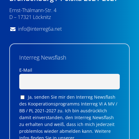
v
Ernst-Thälmann-Str. 4
D – 17321 Löcknitz
i
g
info@interreg6a.net
a
t
Interreg Newsflash
i
E-Mail
o
n
Ja, senden Sie mir den Interreg Newsflash
des Kooperationsprogramms Interreg VI A MV /
BB / PL 2021-2027 zu. Ich bin ausdrücklich
damit einverstanden, den Interreg Newsflash
zu erhalten und weiß, dass ich mich jederzeit
problemlos wieder abmelden kann. Weitere
Infos finden Sie in unserer