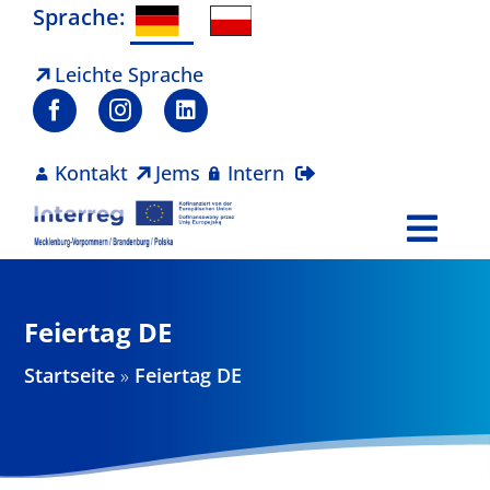
Zum
Sprache:
Inhalt
springen
Leichte Sprache
Kontakt
Jems
Intern
Togg
Navi
Programm
Feiertag DE
Projekte
Startseite
»
Feiertag DE
Aktuelles