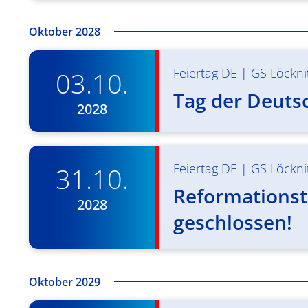
Oktober 2028
Feiertag DE
|
GS Löckni
03.10.
Tag der Deuts
2028
Feiertag DE
|
GS Löckni
31.10.
Reformationst
2028
geschlossen!
Oktober 2029