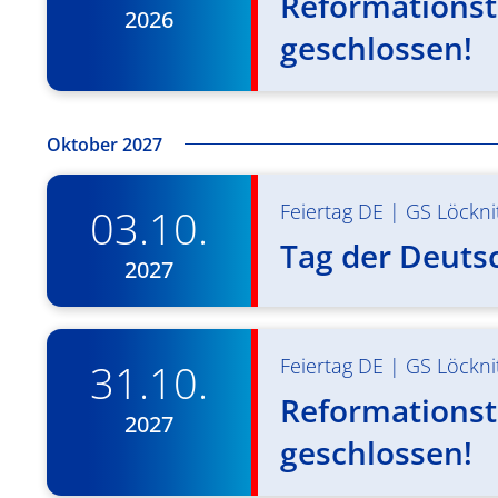
Reformationst
2026
geschlossen!
Oktober 2027
Feiertag DE
|
GS Löckni
03.10.
Tag der Deuts
2027
Feiertag DE
|
GS Löckni
31.10.
Reformationst
2027
geschlossen!