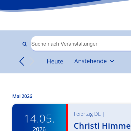
Veranstaltungen
Bitte
Schlüsselwort
Suche
Heute
Anstehende
eingeben.
Datum
Suche
und
wählen.
nach
Veranstaltungen
Ansichten,
Schlüsselwort.
Mai 2026
Navigation
Feiertag DE
|
14.05.
Christi Himmel
2026