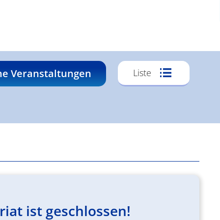
Veransta
he Veranstaltungen
Liste
Ansichte
Navigati
at ist geschlossen!