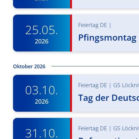
Feiertag DE
|
25.05.
Pfingsmontag 
2026
Oktober 2026
Feiertag DE
|
GS Löckni
03.10.
Tag der Deuts
2026
Feiertag DE
|
GS Löckni
31.10.