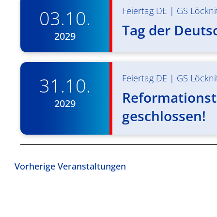
Feiertag DE
|
GS Löckni
03.10.
Tag der Deuts
2029
Feiertag DE
|
GS Löckni
31.10.
Reformationst
2029
geschlossen!
Vorherige
Veranstaltungen