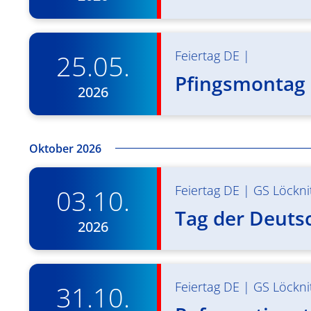
Feiertag DE
|
25.05.
Pfingsmontag 
2026
Oktober 2026
Feiertag DE
|
GS Löckni
03.10.
Tag der Deuts
2026
Feiertag DE
|
GS Löckni
31.10.