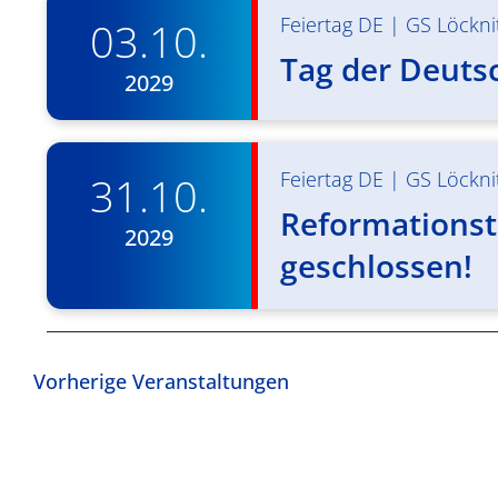
Feiertag DE
|
GS Löckni
03.10.
Tag der Deuts
2029
Feiertag DE
|
GS Löckni
31.10.
Reformationst
2029
geschlossen!
Vorherige
Veranstaltungen