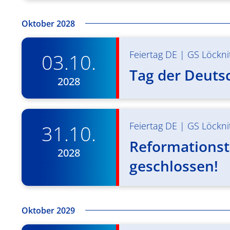
Oktober 2028
Feiertag DE
|
GS Löckni
03.10.
Tag der Deuts
2028
Feiertag DE
|
GS Löckni
31.10.
Reformationst
2028
geschlossen!
Oktober 2029