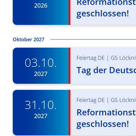
Reformationst
2026
geschlossen!
Oktober 2027
Feiertag DE
|
GS Löckni
03.10.
Tag der Deuts
2027
Feiertag DE
|
GS Löckni
31.10.
Reformationst
2027
geschlossen!