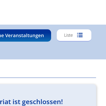
Veransta
he Veranstaltungen
Liste
Ansichte
Navigati
at ist geschlossen!