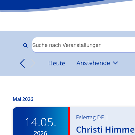
Veranstaltungen
Bitte
Schlüsselwort
Suche
Heute
Anstehende
eingeben.
Datum
Suche
und
wählen.
nach
Veranstaltungen
Ansichten,
Schlüsselwort.
Mai 2026
Navigation
Feiertag DE
|
14.05.
Christi Himmel
2026