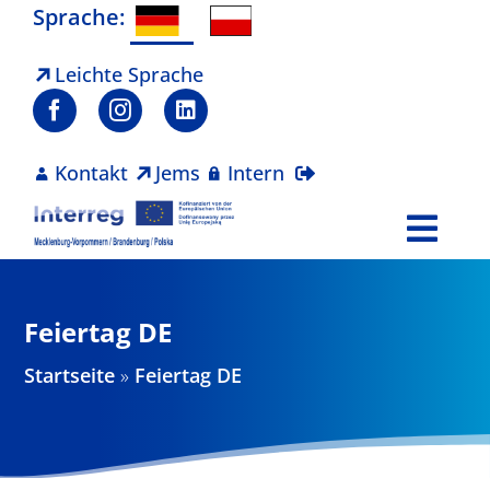
Zum
Sprache:
Inhalt
springen
Leichte Sprache
Kontakt
Jems
Intern
Togg
Navi
Programm
Feiertag DE
Projekte
Startseite
»
Feiertag DE
Aktuelles