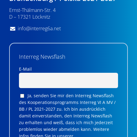
n
Ernst-Thälmann-Str. 4
,
D – 17321 Löcknitz
N
info@interreg6a.net
a
v
i
Interreg Newsflash
g
E-Mail
a
t
Ja, senden Sie mir den Interreg Newsflash
i
des Kooperationsprogramms Interreg VI A MV /
BB / PL 2021-2027 zu. Ich bin ausdrücklich
o
damit einverstanden, den Interreg Newsflash
n
zu erhalten und weiß, dass ich mich jederzeit
problemlos wieder abmelden kann. Weitere
Infos finden Sie in unserer