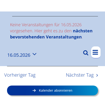
Ergebnisse
V
Keine Veranstaltungen für 16.05.2026
e
vorgesehen. Hier geht es zu den
nächsten
Hinweis
bevorstehenden Veranstaltungen
.
r
V
a
Suche
16.05.2026
V
Tag
e
n
Datum
e
r
wählen.
s
a
r
Vorheriger Tag
Nächster Tag
n
a
t
s
n
a
Kalender abonnieren
t
s
l
a