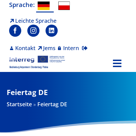
Zum
Sprache:
Inhalt
springen
Leichte Sprache
Kontakt
Jems
Intern
Togg
Navi
Programm
Feiertag DE
Projekte
Startseite
»
Feiertag DE
Aktuelles