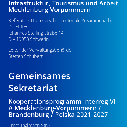
Infrastruktur, Tourismus und Arbeit
v
22:00
Mecklenburg-Vorpommern
i
Referat 430 Europäische territoriale Zusammenarbeit
23:00
g
INTERREG
0:00
Johannes-Stelling-Straße 14
a
D – 19053 Schwerin
t
Leiter der Verwaltungsbehörde:
Steffen Schubert
i
o
Gemeinsames
n
Sekretariat
Kooperationsprogramm Interreg VI
A Mecklenburg-Vorpommern /
Brandenburg / Polska 2021-2027
Ernst-Thälmann-Str. 4