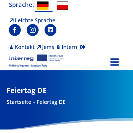
Zum
Sprache:
Inhalt
springen
Leichte Sprache
Kontakt
Jems
Intern
Togg
Navi
Programm
Feiertag DE
Projekte
Startseite
»
Feiertag DE
Aktuelles