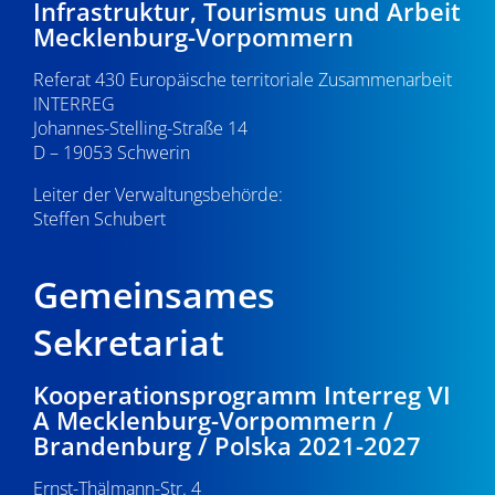
Infrastruktur, Tourismus und Arbeit
v
22:00
Mecklenburg-Vorpommern
i
Referat 430 Europäische territoriale Zusammenarbeit
23:00
g
INTERREG
0:00
Johannes-Stelling-Straße 14
a
D – 19053 Schwerin
t
Leiter der Verwaltungsbehörde:
Steffen Schubert
i
o
Gemeinsames
n
Sekretariat
Kooperationsprogramm Interreg VI
A Mecklenburg-Vorpommern /
Brandenburg / Polska 2021-2027
Ernst-Thälmann-Str. 4