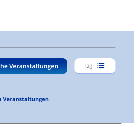
Veransta
he Veranstaltungen
Tag
Ansichte
Navigati
n Veranstaltungen
.