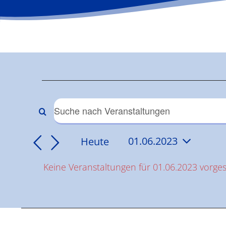
Veranstaltun
für
Veranstaltungen
Bitte
Schlüsselwort
01.06.2023
Suche
Heute
01.06.2023
eingeben.
Datum
Suche
und
Keine Veranstaltungen für 01.06.2023 vorge
wählen.
nach
Hinweis
Veranstaltungen
Ansichten,
Schlüsselwort.
Navigation