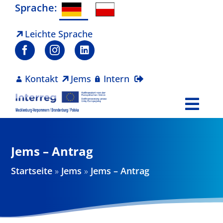
Zum
Sprache:
Inhalt
springen
Leichte Sprache
Kontakt
Jems
Intern
Togg
Navi
Programm
Jems – Antrag
Projekte
Startseite
»
Jems
»
Jems – Antrag
Aktuelles