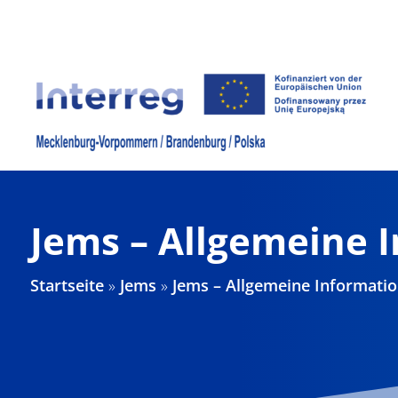
Zum
Inhalt
springen
Jems – Allgemeine 
Startseite
»
Jems
»
Jems – Allgemeine Informati