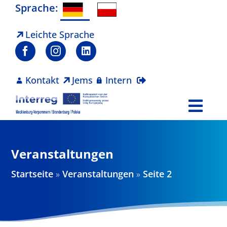
Zum
Sprache:
Inhalt
springen
Leichte Sprache
Kontakt
Jems
Intern
Togg
Navi
Programm
Veranstaltungen
Projekte
Startseite
»
Veranstaltungen
»
Seite 2
Aktuelles