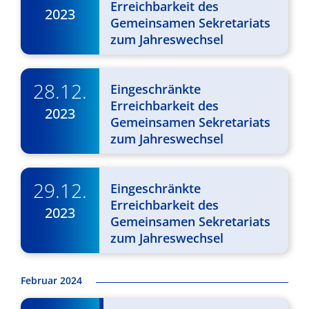
Erreichbarkeit des
2023
v
Gemeinsamen Sekretariats
i
zum Jahreswechsel
g
28.12.
a
Eingeschränkte
Erreichbarkeit des
2023
t
Gemeinsamen Sekretariats
i
zum Jahreswechsel
o
29.12.
n
Eingeschränkte
Erreichbarkeit des
2023
Gemeinsamen Sekretariats
zum Jahreswechsel
Februar 2024