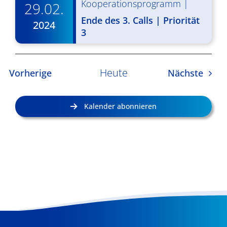
Kooperationsprogramm
|
29.02.
Ende des 3. Calls | Priorität
2024
3
Heute
Veranstaltungen
Veran
Vorherige
Nächste
Kalender abonnieren