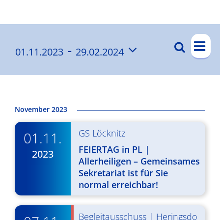
Ergebnisse
V
 - 
Suche
01.11.2023
29.02.2024
V
List
e
Datum
e
r
wählen.
a
r
n
a
November 2023
s
n
GS Löcknitz
t
01.11.
s
a
FEIERTAG in PL |
2023
t
Allerheiligen – Gemeinsames
l
Sekretariat ist für Sie
a
t
normal erreichbar!
l
u
t
n
Begleitausschuss
|
Heringsdo