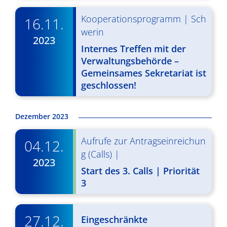
d
i
A
Kooperationsprogramm
|
Sch
16.11.
g
werin
n
2023
a
Internes Treffen mit der
s
t
Verwaltungsbehörde –
i
i
Gemeinsames Sekretariat ist
geschlossen!
o
c
n
h
Dezember 2023
t
Aufrufe zur Antragseinreichun
04.12.
e
g (Calls)
|
2023
n
Start des 3. Calls | Priorität
,
3
N
27.12.
a
Eingeschränkte