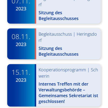
07.11.
g
u
rf
2023
A
n
Sitzung des
Begleitausschusses
n
g
s
e
Begleitausschuss
|
Heringsdo
i
08.11.
n
rf
c
2023
S
Sitzung des
h
Begleitausschusses
u
t
c
e
Kooperationsprogramm
|
Sch
15.11.
n
h
werin
2023
-
e
Internes Treffen mit der
N
Verwaltungsbehörde –
u
Gemeinsames Sekretariat ist
a
n
geschlossen!
v