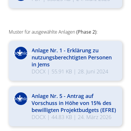
Muster für ausgewählte Anlagen
(Phase 2)
:
Anlage Nr. 1 - Erklärung zu
Download
nutzungsberechtigten Personen
in Jems
DOCX
|
55.91 KB
|
28. Juni 2024
Anlage Nr. 5 - Antrag auf
Download
Vorschuss in Höhe von 15% des
bewilligten Projektbudgets (EFRE)
DOCX
|
44.83 KB
|
24. März 2026