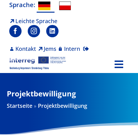
Zum
Sprache:
Inhalt
springen
Leichte Sprache
Kontakt
Jems
Intern
Togg
Navi
Programm
Projektbewilligung
Projekte
Startseite
»
Projektbewilligung
Aktuelles