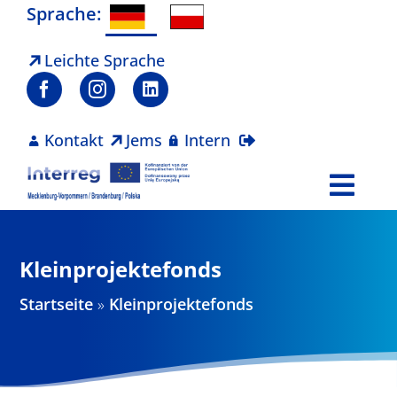
Zum
Sprache:
Inhalt
springen
Leichte Sprache
Kontakt
Jems
Intern
Togg
Navi
Programm
Kleinprojektefonds
Projekte
Startseite
»
Kleinprojektefonds
Aktuelles