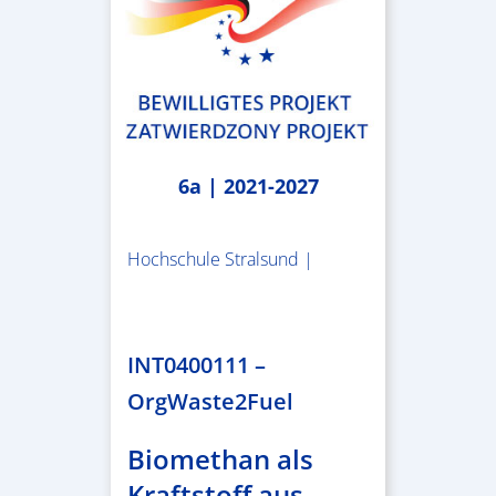
6a | 2021-2027
Hochschule Stralsund |
1.983.340,78 €
INT0400111 –
OrgWaste2Fuel
Biomethan als
Kraftstoff aus