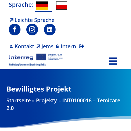
Zum
Sprache:
Inhalt
springen
Leichte Sprache
Kontakt
Jems
Intern
Togg
Navi
Programm
Bewilligtes Projekt
Projekte
Startseite
»
Projekty
»
INT0100016 – Temicare
2.0
Aktuelles