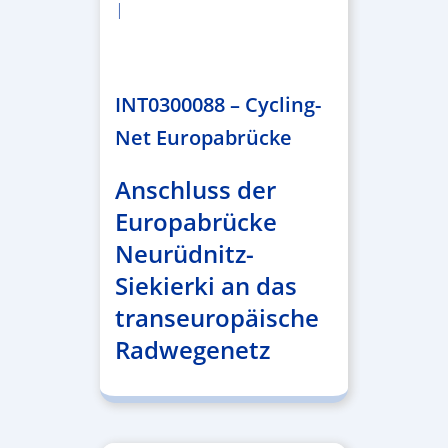
|
2.638.146,76 €
INT0300088 – Cycling-
Net Europabrücke
Anschluss der
Europabrücke
Neurüdnitz-
Siekierki an das
transeuropäische
Radwegenetz