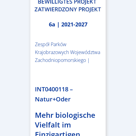
6a | 2021-2027
Zespół Parków
Krajobrazowych Województwa
Zachodniopomorskiego |
3.243.836,00 €
INT0400118 –
Natur+Oder
Mehr biologische
Vielfalt im
Einzigartigen