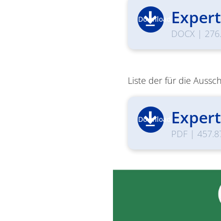
Exper
Download
DOCX
|
276
Liste der für die Auss
Expert
Download
PDF
|
457.8