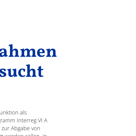
gnahmen
sucht
unktion als
ramm Interreg VI A
 zur Abgabe von
t werden sollen, in