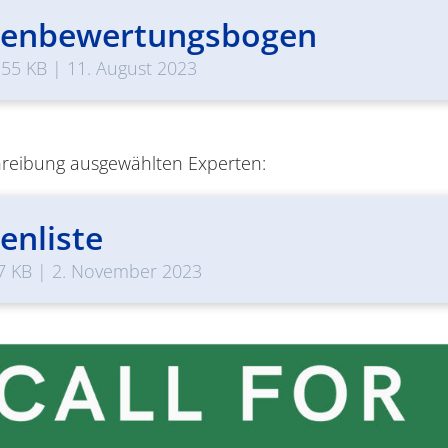
tenbewertungsbogen
.55 KB
|
11. August 2023
chreibung ausgewählten Experten:
enliste
7 KB
|
2. November 2023