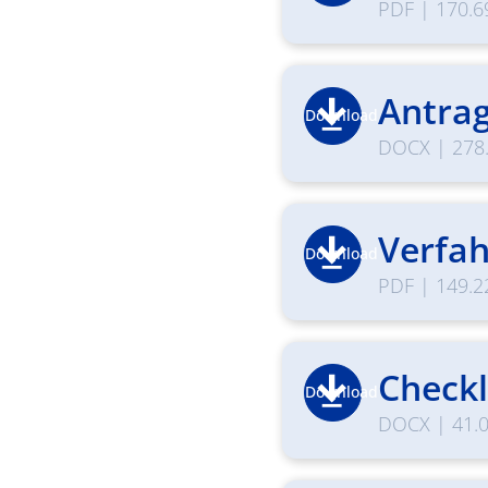
PDF
|
170.6
Antrag
Download
DOCX
|
278
Verfah
Download
PDF
|
149.2
Checkl
Download
DOCX
|
41.