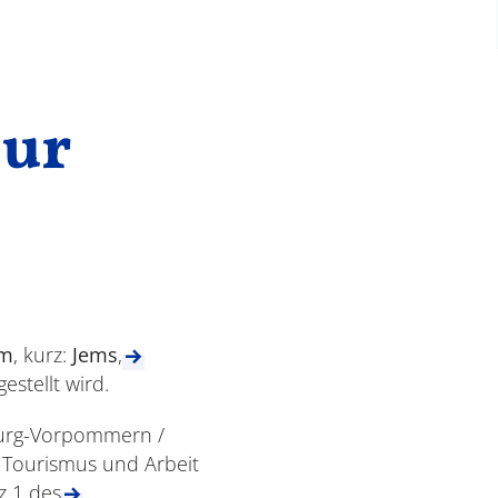
zur
em
, kurz:
Jems
,
estellt wird.
burg-Vorpommern /
, Tourismus und Arbeit
z 1 des