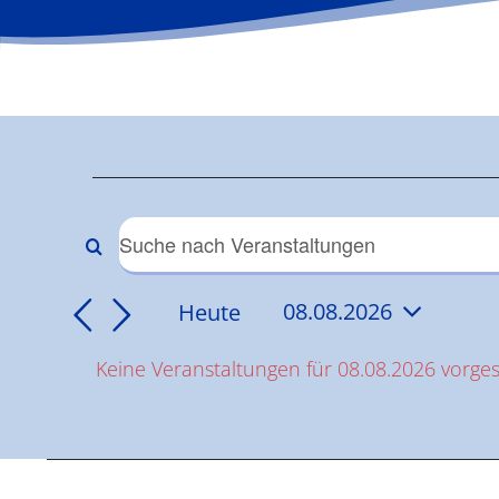
Veranstaltun
für
Veranstaltungen
Bitte
Schlüsselwort
08.08.2026
Suche
Heute
08.08.2026
eingeben.
Datum
Suche
und
Keine Veranstaltungen für 08.08.2026 vorge
wählen.
nach
Hinweis
Veranstaltungen
Ansichten,
Schlüsselwort.
Navigation