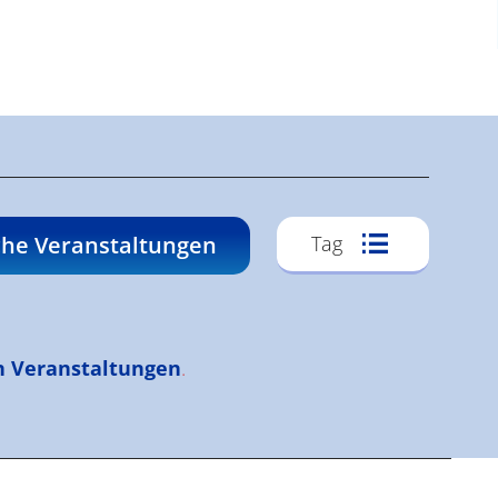
Veransta
he Veranstaltungen
Tag
Ansichte
Navigati
n Veranstaltungen
.