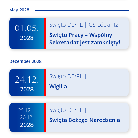
y
May 2028
s
z
Święto DE/PL
|
GS Löcknitz
01.05.
u
Święto Pracy – Wspólny
2028
Sekretariat jest zamknięty!
k
i
December 2028
w
Święto DE/PL
|
24.12.
a
Wigilia
n
2028
i
Święto DE/PL
|
25.12. –
u
26.12.
Święta Bożego Narodzenia
i
2028
w