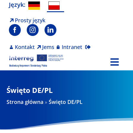
Skip
Język:
to
content
Prosty język
Kontakt
Jems
Intranet
Togg
Navi
Program
Święto DE/PL
Projekty
Strona główna
»
Święto DE/PL
Aktualności