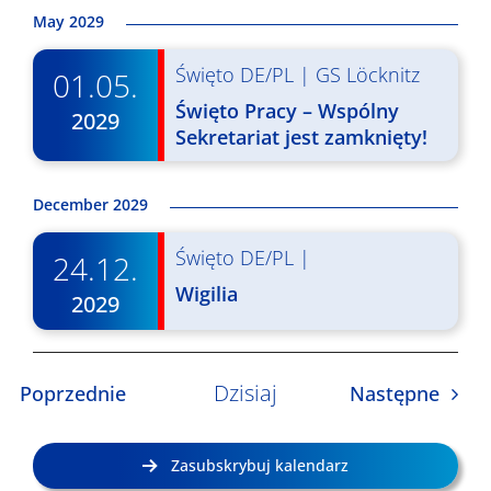
i
May 2029
d
Święto DE/PL
|
GS Löcknitz
01.05.
o
Święto Pracy – Wspólny
2029
Sekretariat jest zamknięty!
k
a
December 2029
c
Święto DE/PL
|
h
24.12.
Wigilia
2029
Dzisiaj
Wydarzenia
Wyda
Poprzednie
Następne
Zasubskrybuj kalendarz