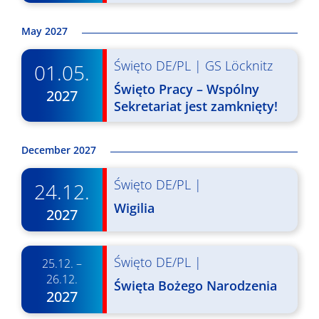
d
N
May 2027
o
a
k
w
Święto DE/PL
|
GS Löcknitz
01.05.
i
i
Święto Pracy – Wspólny
2027
N
Sekretariat jest zamknięty!
g
a
a
w
December 2027
c
i
Święto DE/PL
|
24.12.
j
g
Wigilia
2027
a
a
c
p
j
Święto DE/PL
|
25.12. –
o
26.12.
a
Święta Bożego Narodzenia
w
2027