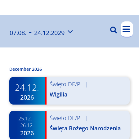
Wyniki
W
 - 
Szukaj
07.08.
24.12.2029
W
List
y
Wybierz
y
d
datę.
a
d
r
a
December 2026
z
r
Święto DE/PL
|
e
24.12.
z
n
Wigilia
2026
e
i
n
e
Święto DE/PL
|
25.12. –
i
W
26.12.
Święta Bożego Narodzenia
2026
a
i