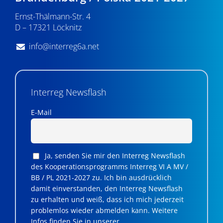
n
Ernst-Thälmann-Str. 4
,
D – 17321 Löcknitz
N
info@interreg6a.net
a
v
i
Interreg Newsflash
g
E-Mail
a
t
Ja, senden Sie mir den Interreg Newsflash
i
des Kooperationsprogramms Interreg VI A MV /
BB / PL 2021-2027 zu. Ich bin ausdrücklich
o
damit einverstanden, den Interreg Newsflash
n
zu erhalten und weiß, dass ich mich jederzeit
problemlos wieder abmelden kann. Weitere
Infos finden Sie in unserer