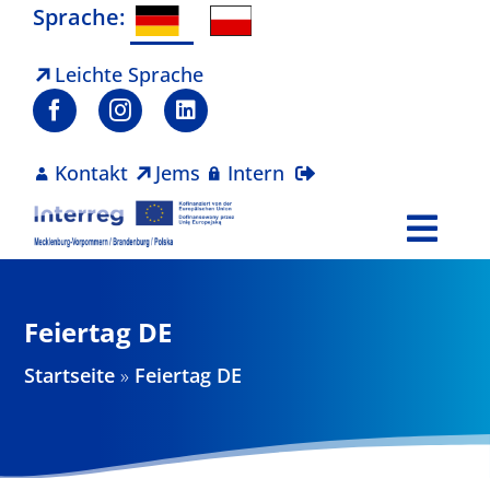
Zum
Sprache:
Inhalt
springen
Leichte Sprache
Kontakt
Jems
Intern
Togg
Navi
Programm
Feiertag DE
Projekte
Startseite
»
Feiertag DE
Aktuelles