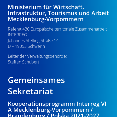
-
8
e
Ministerium für Wirtschaft,
Infrastruktur, Tourismus und Arbeit
N
u
.
Mecklenburg-Vorpommern
a
n
0
Referat 430 Europäische territoriale Zusammenarbeit
v
d
INTERREG
i
8
Johannes-Stelling-Straße 14
A
g
D – 19053 Schwerin
.
n
a
Leiter der Verwaltungsbehörde:
s
Steffen Schubert
2
t
i
i
0
Gemeinsames
o
c
2
n
Sekretariat
h
6
t
Kooperationsprogramm Interreg VI
A Mecklenburg-Vorpommern /
e
Brandenburg / Polska 2021-2027