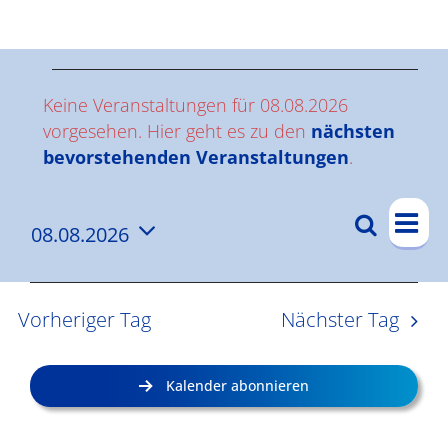
Ergebnisse
V
Keine Veranstaltungen für 08.08.2026
e
vorgesehen. Hier geht es zu den
nächsten
Hinweis
bevorstehenden Veranstaltungen
.
r
V
a
Suche
08.08.2026
V
Tag
e
n
Datum
e
r
wählen.
s
a
r
Vorheriger Tag
Nächster Tag
n
a
t
s
n
a
Kalender abonnieren
t
s
l
a