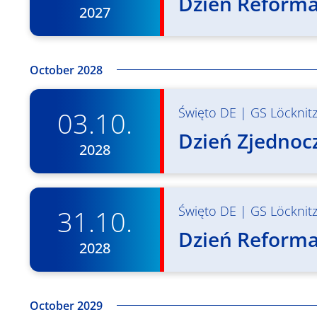
Dzień Reformac
2027
October 2028
Święto DE
|
GS Löcknit
03.10.
Dzień Zjednocz
2028
Święto DE
|
GS Löcknit
31.10.
Dzień Reformac
2028
October 2029