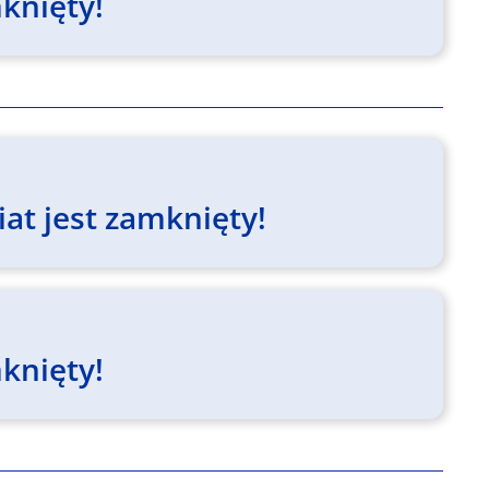
knięty!
at jest zamknięty!
knięty!