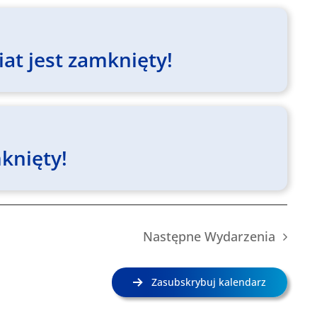
at jest zamknięty!
knięty!
Następne
Wydarzenia
Zasubskrybuj kalendarz