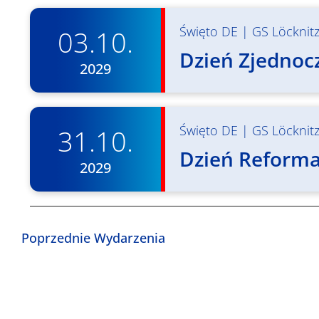
Święto DE
|
GS Löcknit
03.10.
Dzień Zjednocz
2029
Święto DE
|
GS Löcknit
31.10.
Dzień Reformac
2029
Poprzednie
Wydarzenia