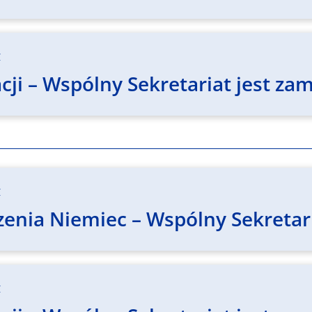
z
ji – Wspólny Sekretariat jest zam
z
enia Niemiec – Wspólny Sekretari
z