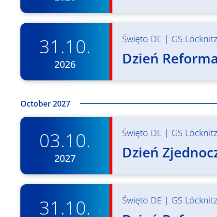
Święto DE
|
GS Löcknit
31.10.
Dzień Reformac
2026
October 2027
Święto DE
|
GS Löcknit
03.10.
Dzień Zjednocz
2027
Święto DE
|
GS Löcknit
31.10.