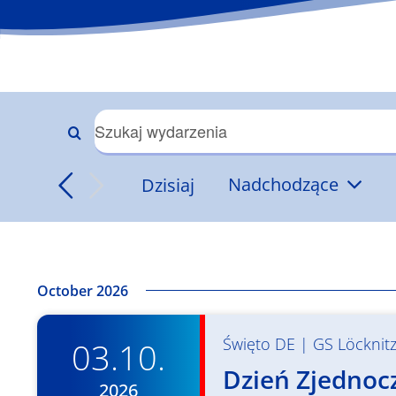
Wydarzenia
Wpisz
słowo
Nawigacja
Dzisiaj
Nadchodzące
kluczowe.
Wybierz
Szukaj
po
datę.
wg
słowa
wyszukiwaniu
kluczowego
October 2026
Wydarzenia
i
Święto DE
|
GS Löcknit
03.10.
widokach
Dzień Zjednocz
2026