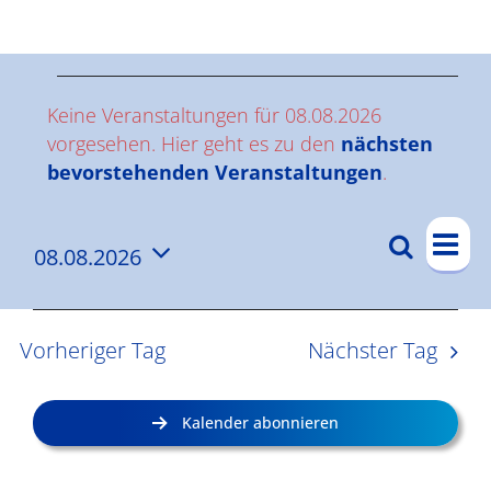
Ergebnisse
V
Keine Veranstaltungen für 08.08.2026
e
vorgesehen. Hier geht es zu den
nächsten
Hinweis
bevorstehenden Veranstaltungen
.
r
V
a
Suche
08.08.2026
V
Tag
e
n
Datum
e
r
wählen.
s
a
r
Vorheriger Tag
Nächster Tag
n
a
t
s
n
a
Kalender abonnieren
t
s
l
a