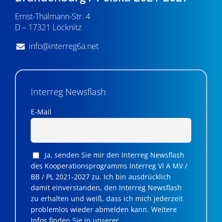
n
Ernst-Thälmann-Str. 4
,
D – 17321 Löcknitz
N
info@interreg6a.net
a
v
i
Interreg Newsflash
g
E-Mail
a
t
Ja, senden Sie mir den Interreg Newsflash
i
des Kooperationsprogramms Interreg VI A MV /
BB / PL 2021-2027 zu. Ich bin ausdrücklich
o
damit einverstanden, den Interreg Newsflash
n
zu erhalten und weiß, dass ich mich jederzeit
problemlos wieder abmelden kann. Weitere
Infos finden Sie in unserer