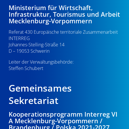
-
8
e
Ministerium für Wirtschaft,
Infrastruktur, Tourismus und Arbeit
N
u
.
Mecklenburg-Vorpommern
a
n
0
Referat 430 Europäische territoriale Zusammenarbeit
v
d
INTERREG
i
8
Johannes-Stelling-Straße 14
A
g
D – 19053 Schwerin
.
n
a
Leiter der Verwaltungsbehörde:
s
Steffen Schubert
2
t
i
i
0
Gemeinsames
o
c
2
n
Sekretariat
h
6
t
Kooperationsprogramm Interreg VI
A Mecklenburg-Vorpommern /
e
Brandenburg / Polska 2021-2027