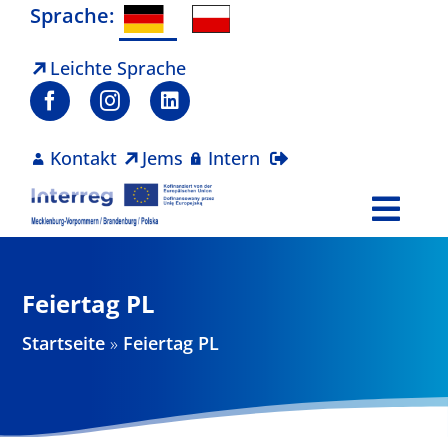
Zum
Sprache:
Inhalt
springen
Leichte Sprache
Kontakt
Jems
Intern
Togg
Navi
Programm
Feiertag PL
Projekte
Startseite
»
Feiertag PL
Aktuelles