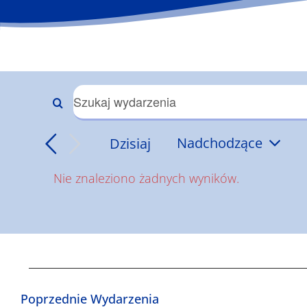
Wydarzenia
Wpisz
słowo
Nawigacja
Dzisiaj
Nadchodzące
kluczowe.
Wybierz
Szukaj
po
Nie znaleziono żadnych wyników.
datę.
wg
Powiadomienie
słowa
wyszukiwaniu
kluczowego
Wydarzenia
i
widokach
Poprzednie
Wydarzenia