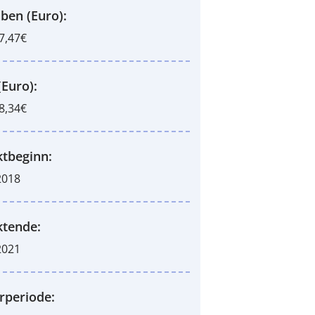
ben (Euro):
7,47€
(Euro):
8,34€
ktbeginn:
2018
ktende:
2021
rperiode: