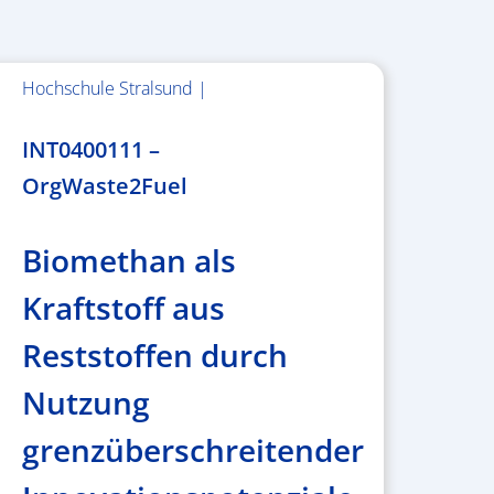
Hochschule Stralsund |
1.983.340,78 €
INT0400111 –
OrgWaste2Fuel
Biomethan als
Kraftstoff aus
Reststoffen durch
Nutzung
grenzüberschreitender