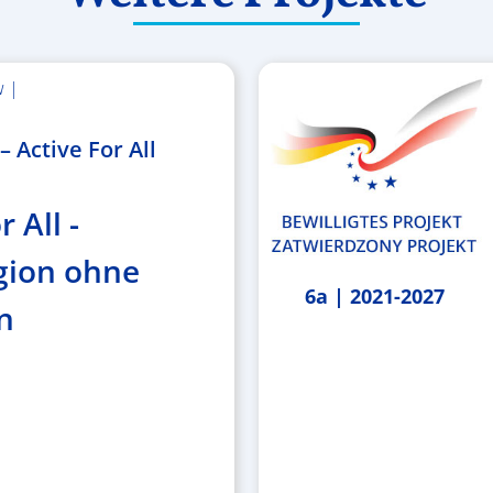
w |
 Active For All
r All -
gion ohne
6a | 2021-2027
n