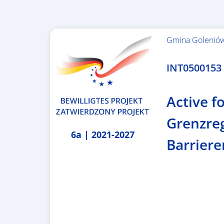
Gmina Golenió
1.367.557,84 €
INT0500153 –
Active fo
Grenzre
6a | 2021-2027
Barriere