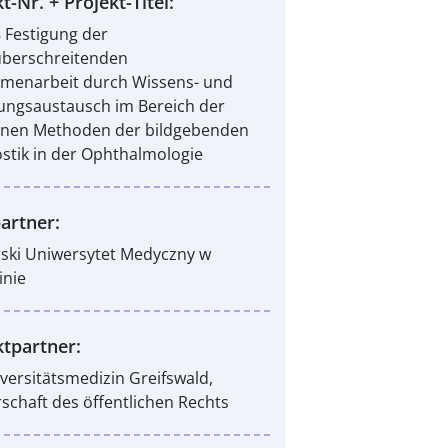
t-Nr. + Projekt-Titel:
 Festigung der
̈berschreitenden
menarbeit durch Wissens- und
ungsaustausch im Bereich der
nen Methoden der bildgebenden
stik in der Ophthalmologie
artner:
ki Uniwersytet Medyczny w
inie
ktpartner:
iversitätsmedizin Greifswald,
schaft des öffentlichen Rechts