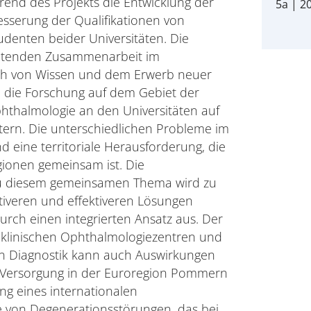
nd des Projekts die Entwicklung der
5a | 2
serung der Qualifikationen von
denten beider Universitäten. Die
eitenden Zusammenarbeit im
h von Wissen und dem Erwerb neuer
 die Forschung auf dem Gebiet der
hthalmologie an den Universitäten auf
tern. Die unterschiedlichen Probleme im
eine territoriale Herausforderung, die
gionen gemeinsam ist. Die
zu diesem gemeinsamen Thema wird zu
tiveren und effektiveren Lösungen
durch einen integrierten Ansatz aus. Der
 klinischen Ophthalmologiezentren und
 Diagnostik kann auch Auswirkungen
n Versorgung in der Euroregion Pommern
ung eines internationalen
e von Degenerationsstörungen, das bei