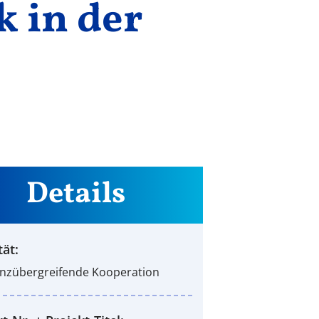
 in der
Details
tät:
enzübergreifende Kooperation