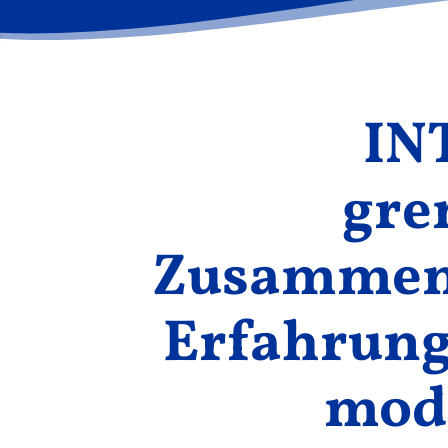
INT
gre
Zusammena
Erfahrung
mod