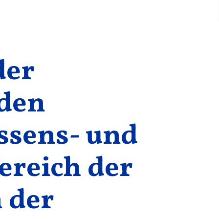
der
nden
ssens- und
ereich der
 der