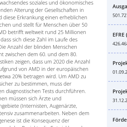
n wachsendes soziales und ökonomisches
Ausga
enden Alterung der Gesellschaften in
501.72
rd diese Erkrankung einen erheblichen
achen und stellt für Menschen über 50
MD betrifft weltweit rund 25 Millionen
EFRE 
dass sich diese Zahl im Laufe des
426.46
 Die Anzahl der blinden Menschen
cht zwischen dem 60. und dem 80.
stiken zeigen, dass um 2020 die Anzahl
Proje
aufgrund von AMD in der europäischen
01.09.
n etwa 20% betragen wird. Um AMD zu
 sicher zu bestimmen, muss der
n diagnostischen Tests durchführen.
Proje
hen müssen sich Ärzte und
31.12.
gebiete (Internisten, Augenärzte,
 intensiv zusammenarbeiten. Neben dem
Förde
genese ist die Konsequenz der