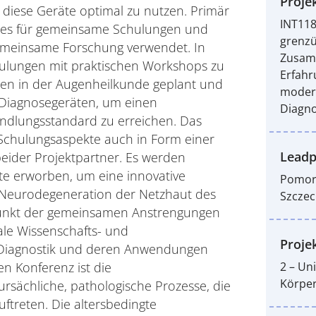
Projek
diese Geräte optimal zu nutzen. Primär
INT118
ektes für gemeinsame Schulungen und
grenzu
meinsame Forschung verwendet. In
Zusam
ulungen mit praktischen Workshops zu
Erfahr
n in der Augenheilkunde geplant und
moder
 Diagnosegeräten, um einen
Diagno
dlungsstandard zu erreichen. Das
 Schulungsaspekte auch in Form einer
Leadp
beider Projektpartner. Es werden
te erworben, um eine innovative
Pomors
 Neurodegeneration der Netzhaut des
Szczec
unkt der gemeinsamen Anstrengungen
ale Wissenschafts- und
Proje
 Diagnostik und deren Anwendungen
2 – Un
n Konferenz ist die
Körper
sächliche, pathologische Prozesse, die
ftreten. Die altersbedingte