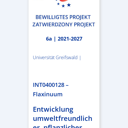
6a | 2021-2027
Universität Greifswald |
1.859.839,53 €
INT0400128 –
Flaxinuum
Entwicklung
umweltfreundlich
er, pflanzlicher