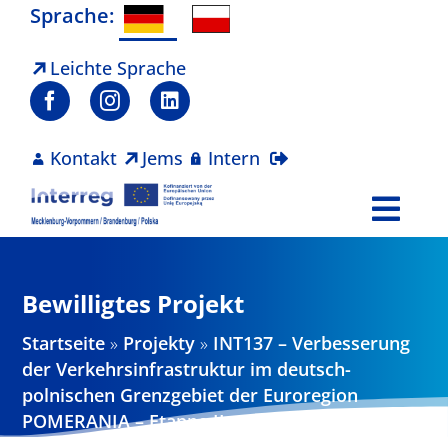
Zum
Sprache:
Inhalt
springen
Leichte Sprache
Kontakt
Jems
Intern
Togg
Navi
Programm
Bewilligtes Projekt
Projekte
Startseite
»
Projekty
»
INT137 – Verbesserung
der Verkehrsinfrastruktur im deutsch-
Aktuelles
polnischen Grenzgebiet der Euroregion
POMERANIA – Etappe II von II