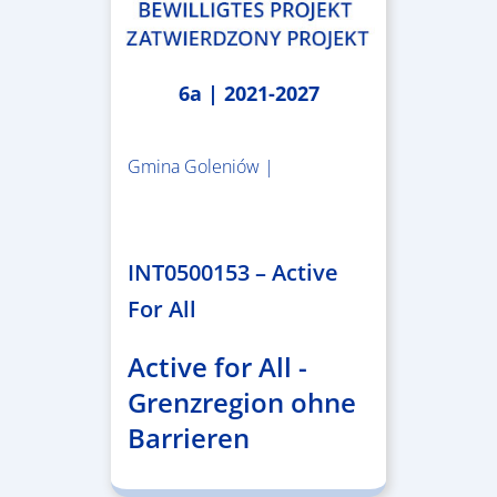
6a | 2021-2027
Gmina Goleniów |
1.367.557,84 €
INT0500153 – Active
For All
Active for All -
Grenzregion ohne
Barrieren