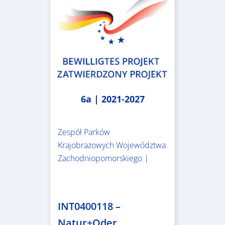
6a | 2021-2027
Zespół Parków
Krajobrazowych Województwa
Zachodniopomorskiego |
3.243.836,00 €
INT0400118 –
Natur+Oder