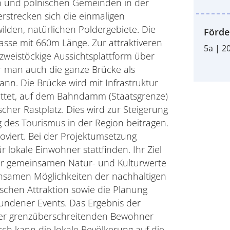
n und polnischen Gemeinden in der
rstrecken sich die einmaligen
ilden, natürlichen Poldergebiete. Die
Förde
rasse mit 660m Länge. Zur attraktiveren
5a | 2
 zweistöckige Aussichtsplattform über
r man auch die ganze Brücke als
n. Die Brücke wird mit Infrastruktur
attet, auf dem Bahndamm (Staatsgrenze)
cher Rastplatz. Dies wird zur Steigerung
g des Tourismus in der Region beitragen.
viert. Bei der Projektumsetzung
okale Einwohner stattfinden. Ihr Ziel
der gemeinsamen Natur- und Kulturwerte
nsamen Möglichkeiten der nachhaltigen
schen Attraktion sowie die Planung
undener Events. Das Ergebnis der
er grenzüberschreitenden Bewohner
ch kann die lokale Bevölkerung auf die