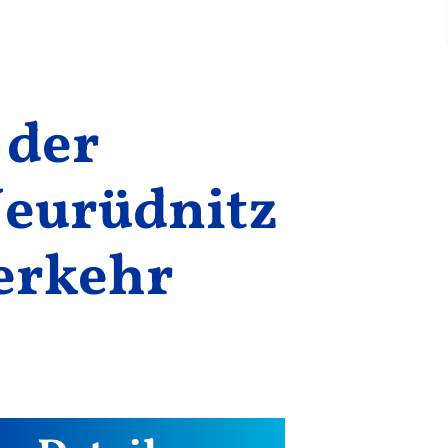
 der
Neurüdnitz
Verkehr