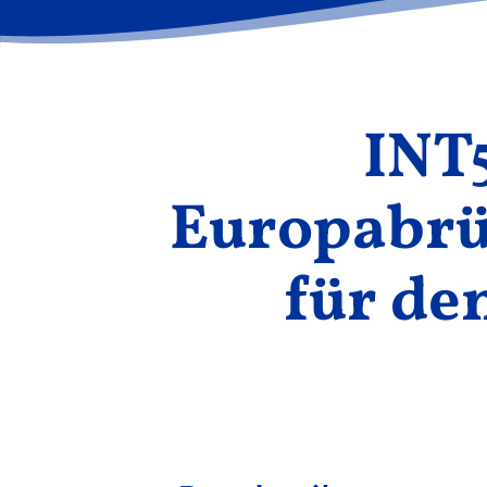
INT
Europabrüc
für de