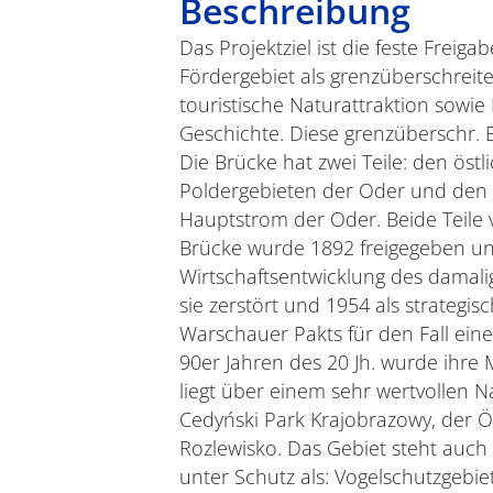
Beschreibung
Das Projektziel ist die feste Frei
Fördergebiet als grenzüberschreit
touristische Naturattraktion sowi
Geschichte. Diese grenzüberschr. B
Die Brücke hat zwei Teile: den östl
Poldergebieten der Oder und den 
Hauptstrom der Oder. Beide Teile
Brücke wurde 1892 freigegeben und
Wirtschaftsentwicklung des damal
sie zerstört und 1954 als strategis
Warschauer Pakts für den Fall ein
90er Jahren des 20 Jh. wurde ihre 
liegt über einem sehr wertvollen 
Cedyński Park Krajobrazowy, der Ö
Rozlewisko. Das Gebiet steht au
unter Schutz als: Vogelschutzgebie