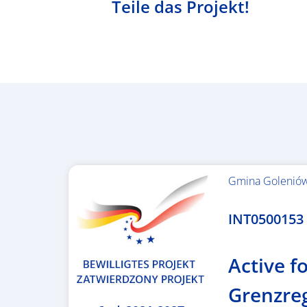
Teile das Projekt!
Gmina Golenió
1.367.557,84 €
INT0500153 –
Active fo
Grenzre