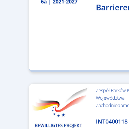
6a | 2021-2027
Barriere
Zespół Parków 
Województwa
Zachodniopomo
3.243.836,00 €
INT0400118