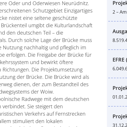
Proje
ere Oder und Oderwiesen Neurüdnitz.
schreitenen Schutzgebiet Einzigartiges
2 – Am
cke nistet eine seltene geschützte
 Brückenteil umgibt die Kulturlandschaft
Ausga
d den deutschen Teil – die
tals. Durch solche Lage der Brücke muss
8.519.
e Nutzung nachhaltig und pfleglich im
e erfolgen. Die Freigabe der Brücke für
EFRE 
rkehrssystem und bewirkt öftere
6.049.
n Richtungen. Die Projektumsetzung
utzung der Brücke. Die Brücke wird als
rweg dienen, der zum Bestandteil des
Proje
Radwegsystems der Woiw.
01.01.
polnische Radwege mit dem deutschen
verbindet. Sie steigert den
ristischen Verkehrs auf Fernstrecken
Proje
llem stimuliert den lokalen
31.12.