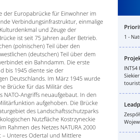
gabe der Europabrücke für Einwohner im
ende Verbindungsinfrastruktur, einmalige
Priori
e Kulturdenkmal und Zeuge der
1 - Na
rücke ist seit 75 Jahren außer Betrieb.
ichen (polnischen) Teil über den
westlichen (deutschen) Teil über dem
Projek
 verbindet ein Bahndamm. Die erste
INT54 
 bis 1945 diente sie der
Siekie
igen Deutschlands. Im März 1945 wurde
touris
che Brücke für das Militär des
es NATO-Angriffs neuaufgebaut. In den
Militärfunktion aufgehoben. Die Brücke
Leadp
Naturgebiet des Landschaftsschutzparks
Zespół
kologischen Nutzfläche Kostrzyneckie
Wojew
ch im Rahmen des Netzes NATURA 2000
t – Unteres Odertal und Mittlere