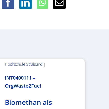
Hochschule Stralsund |
1.983.340,78 €
INT0400111 –
OrgWaste2Fuel
Biomethan als