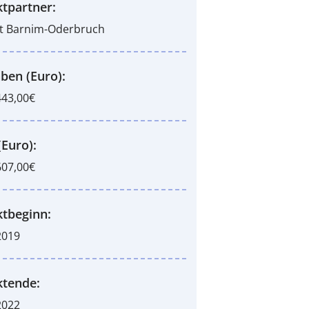
ktpartner:
t Barnim-Oderbruch
ben (Euro):
443,00€
(Euro):
607,00€
ktbeginn:
2019
ktende:
2022