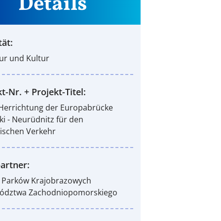
Details
tät:
tur und Kultur
t-Nr. + Projekt-Titel:
Herrichtung der Europabrücke
rki - Neurüdnitz für den
tischen Verkehr
artner:
 Parków Krajobrazowych
ództwa Zachodniopomorskiego