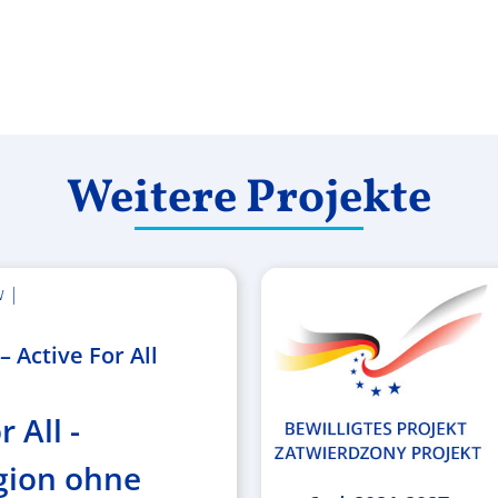
Weitere Projekte
w |
 Active For All
r All -
gion ohne