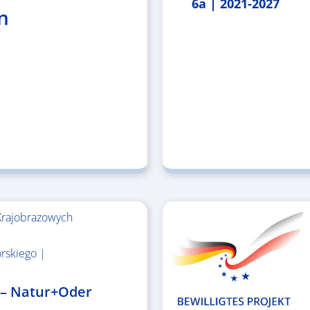
6a | 2021-2027
n
Krajobrazowych
rskiego |
 – Natur+Oder