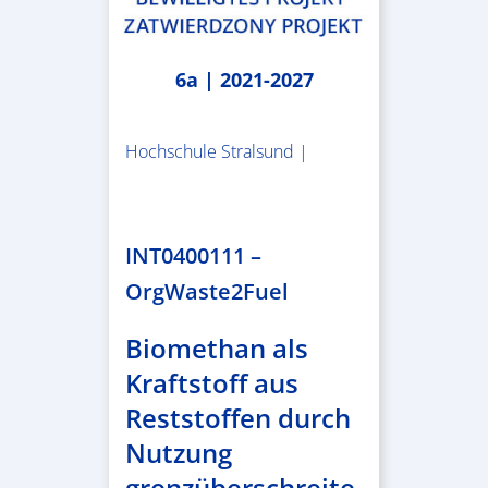
6a | 2021-2027
Hochschule Stralsund |
1.983.340,78 €
INT0400111 –
OrgWaste2Fuel
Biomethan als
Kraftstoff aus
Reststoffen durch
Nutzung
grenzüberschreite