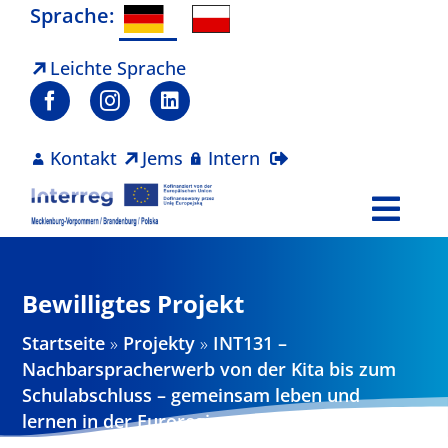
Zum
Sprache:
Inhalt
springen
Leichte Sprache
Kontakt
Jems
Intern
Togg
Navi
Programm
Bewilligtes Projekt
Projekte
Startseite
»
Projekty
»
INT131 –
Nachbarspracherwerb von der Kita bis zum
Aktuelles
Schulabschluss – gemeinsam leben und
lernen in der Euroregion Pomerania