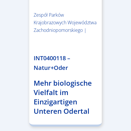
Zespół Parków
Krajobrazowych Województwa
Zachodniopomorskiego |
3.243.836,00 €
INT0400118 –
Natur+Oder
Mehr biologische
Vielfalt im
Einzigartigen
Unteren Odertal