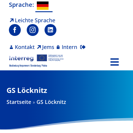
Zum
Sprache:
Inhalt
springen
Leichte Sprache
Kontakt
Jems
Intern
Togg
Navi
Programm
GS Löcknitz
Projekte
Startseite
»
GS Löcknitz
Aktuelles