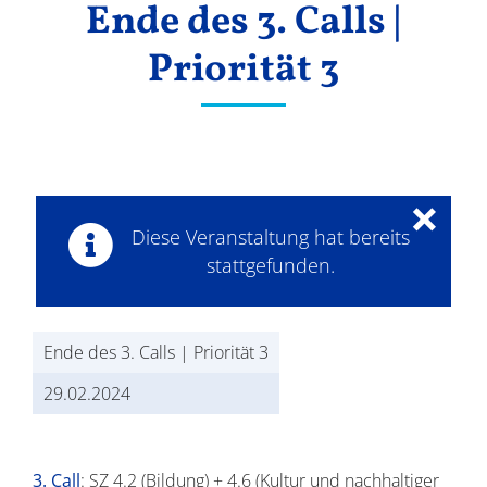
Ende des 3. Calls |
Ergebnisse
Priorität 3
×
Diese Veranstaltung hat bereits
stattgefunden.
Ende des 3. Calls | Priorität 3
29.02.2024
3. Call
: SZ 4.2 (Bildung) + 4.6 (Kultur und nachhaltiger