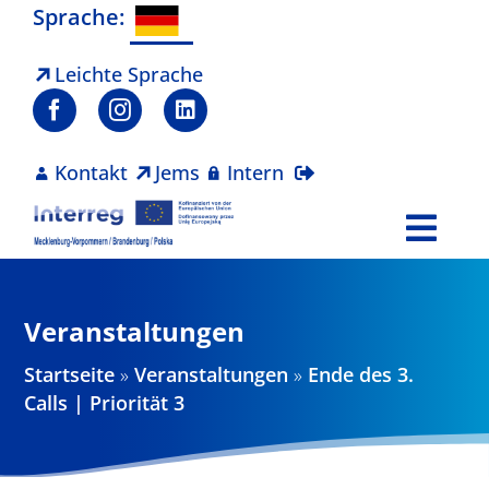
Zum
Sprache:
Inhalt
springen
Leichte Sprache
Kontakt
Jems
Intern
Togg
Navi
Programm
Veranstaltungen
Projekte
Startseite
»
Veranstaltungen
»
Ende des 3.
Calls | Priorität 3
Aktuelles