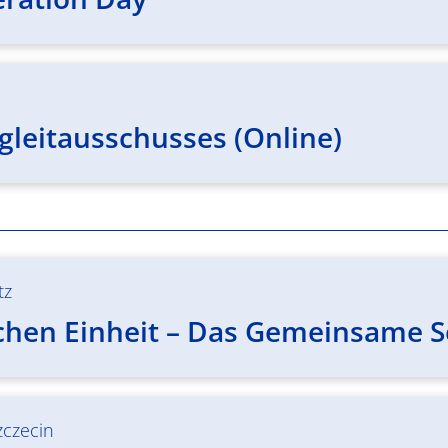
gleitausschusses (Online)
tz
chen Einheit – Das Gemeinsame Se
zczecin