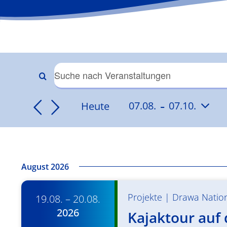
Veranstaltungen
Bitte
Schlüsselwort
 - 
Suche
Heute
07.08.
07.10.
eingeben.
Datum
Suche
und
wählen.
nach
Veranstaltungen
Ansichten,
Schlüsselwort.
August 2026
Navigation
Projekte
|
Drawa Natio
19.08. – 20.08.
2026
Kajaktour auf