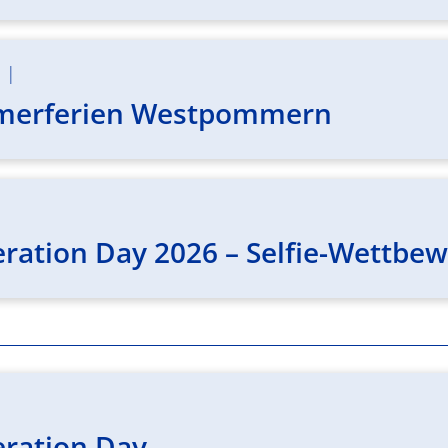
m
|
merferien Westpommern
eration Day 2026 – Selfie-Wettbe
eration Day