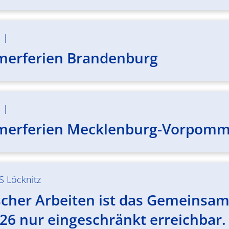
m
|
merferien Brandenburg
m
|
merferien Mecklenburg-Vorpom
S Löcknitz
her Arbeiten ist das Gemeinsame 
26 nur eingeschränkt erreichbar.