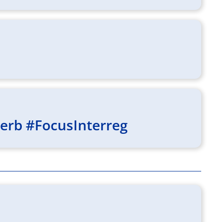
werb #FocusInterreg