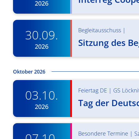
2026
Begleitausschuss
|
30.09.
Sitzung des Be
2026
Oktober 2026
Feiertag DE
|
GS Löckni
03.10.
Tag der Deuts
2026
Besondere Termine
|
S
07.10.