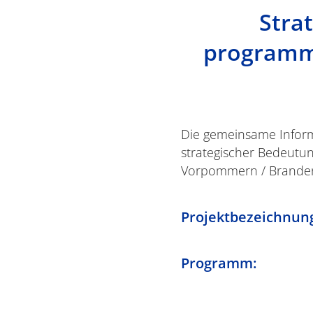
Stra
programmü
Die gemeinsame Inform
strategischer Bedeutu
Vorpommern / Brandenb
Projektbezeichnun
Programm: