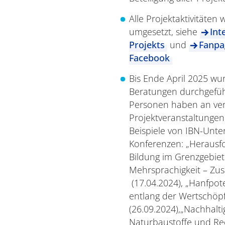
Alle Projektaktivitäte
umgesetzt, siehe
Int
Projekts
und
Fanpa
Facebook
Bis Ende April 2025 w
Beratungen durchgefüh
Personen haben an ve
Projektveranstaltunge
Beispiele von IBN-Unt
Konferenzen: „Herausf
Bildung im Grenzgebiet
Mehrsprachigkeit – Zu
(17.04.2024), „Hanfpot
entlang der Wertschöp
(26.09.2024),„Nachhalt
Naturbaustoffe und Rec