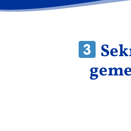
Sek
gemei