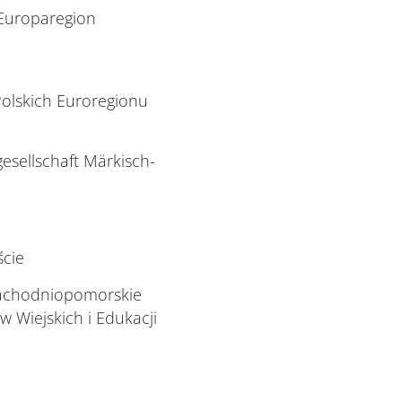
Europaregion
olskich Euroregionu
gesellschaft Märkisch-
ście
Zachodniopomorskie
 Wiejskich i Edukacji