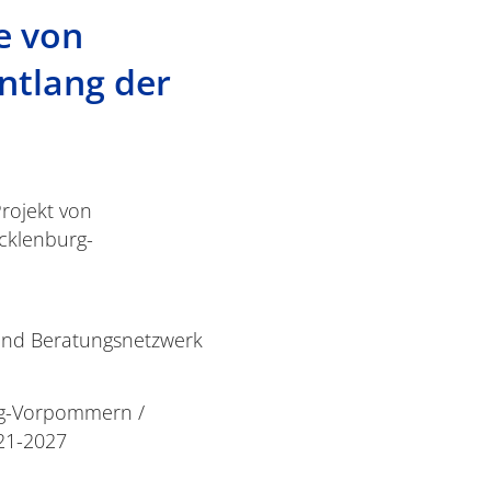
e von
ntlang der
rojekt von
cklenburg-
 und Beratungsnetzwerk
rg-Vorpommern /
21-2027