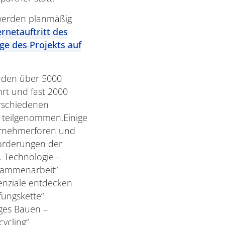
n werden planmäßig
ernetauftritt des
ge des Projekts auf
urden über 5000
rt und fast 2000
rschiedenen
n teilgenommen.Einige
ernehmerforen und
orderungen der
. Technologie –
sammenarbeit“
enziale entdecken
fungskette“
iges Bauen –
ycling“