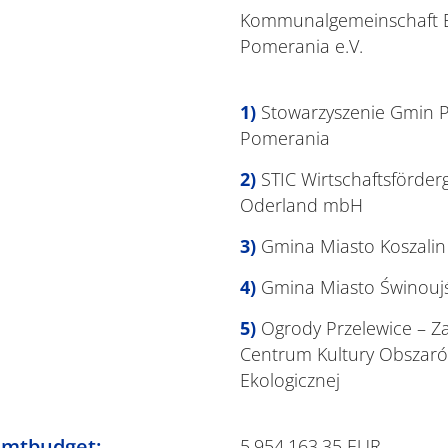
Kommunalgemeinschaft 
Pomerania e.V.
Stowarzyszenie Gmin P
Pomerania
STIC Wirtschaftsförder
Oderland mbH
Gmina Miasto Koszalin
Gmina Miasto Świnouj
Ogrody Przelewice – 
Centrum Kultury Obszarów
Ekologicznej
amtbudget:
5.954.163,35 EUR