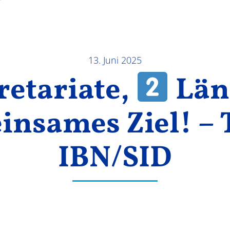
13. Juni 2025
retariate,
Län
nsames Ziel! – T
IBN/SID