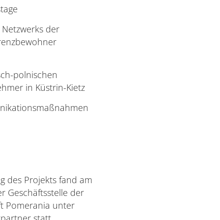
stage
n Netzwerks der
 Grenzbewohner
sch-polnischen
hmer in Küstrin-Kietz
unikationsmaßnahmen
ng des Projekts fand am
r Geschäftsstelle der
t Pomerania unter
tpartner statt.