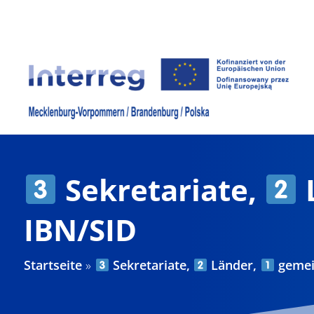
Zum
Inhalt
springen
Sekretariate,
IBN/SID
Startseite
»
Sekretariate,
Länder,
gemein