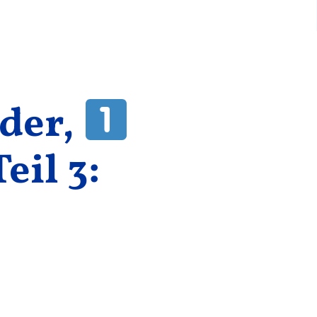
der,
eil 3: