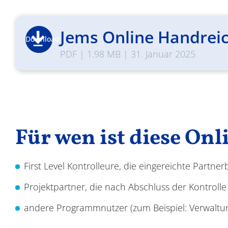
Jems Online Handreich
Download
PDF
|
1.98 MB
|
31. Januar 2025
Für wen ist diese O
First Level Kontrolleure, die eingereichte Partne
Projektpartner, die nach Abschluss der Kontrolle
andere Programmnutzer (zum Beispiel: Verwaltu