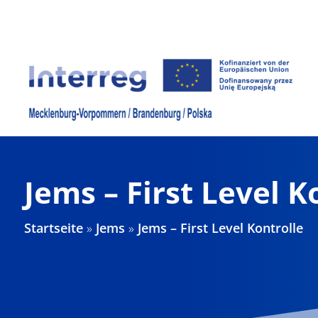
Zum
Inhalt
springen
Jems – First Level K
Startseite
»
Jems
»
Jems – First Level Kontrolle