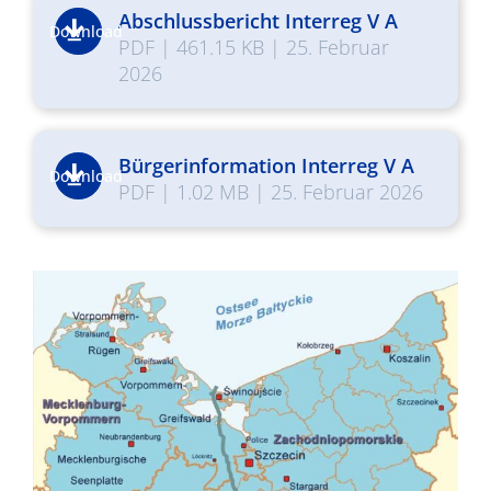
Abschlussbericht Interreg V A
Download
PDF
|
461.15 KB
|
25. Februar
2026
Bürgerinformation Interreg V A
Download
PDF
|
1.02 MB
|
25. Februar 2026