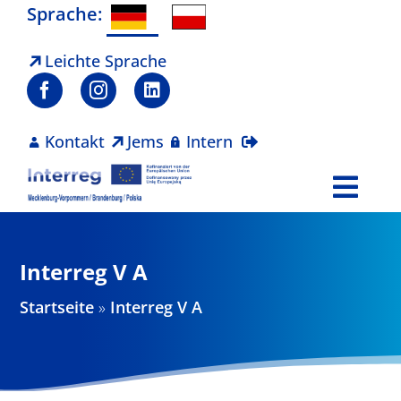
Zum
Sprache:
Inhalt
springen
Leichte Sprache
Kontakt
Jems
Intern
Togg
Navi
Programm
Interreg V A
Projekte
Startseite
»
Interreg V A
Aktuelles