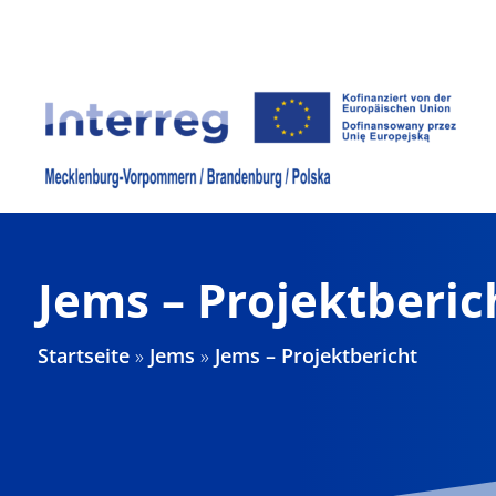
Zum
Inhalt
springen
Jems – Projektberic
Startseite
»
Jems
»
Jems – Projektbericht