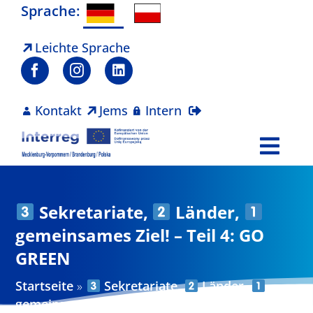
Zum
Sprache:
Inhalt
springen
Leichte Sprache
Kontakt
Jems
Intern
Togg
Navi
Programm
Sekretariate,
Länder,
Projekte
gemeinsames Ziel! – Teil 4: GO
GREEN
Aktuelles
Startseite
»
Sekretariate,
Länder,
gemeinsames Ziel! – Teil 4: GO GREEN