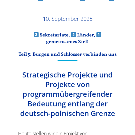
Ergebnisse
gemeinsames Ziel! – Teil 5: Burgen und
Schlösser verbinden uns
10. September 2025
Sekretariate,
Länder,
gemeinsames Ziel!
Teil 5: Burgen und Schlösser verbinden uns
Strategische Projekte und
Projekte von
programmübergreifender
Bedeutung entlang der
deutsch-polnischen Grenze
Heute stellen wir ein Projekt von