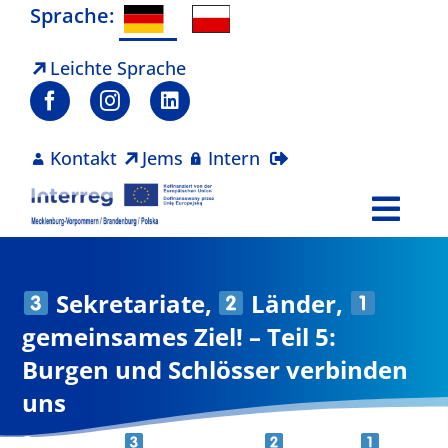
Zum
Sprache:
Inhalt
springen
Leichte Sprache
Kontakt
Jems
Intern
Togg
Navi
Programm
Sekretariate,
Länder,
Projekte
gemeinsames Ziel! – Teil 5:
Burgen und Schlösser verbinden
Aktuelles
uns
Startseite
»
Sekretariate,
Länder,