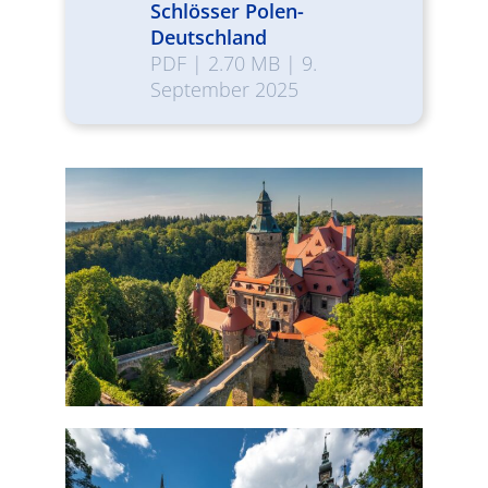
Schlösser Polen-
Deutschland
PDF
|
2.70 MB
|
9.
September 2025