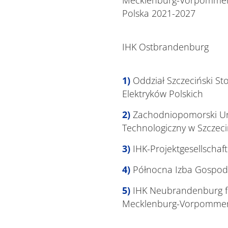
Mecklenburg-Vorpommer
Polska 2021-2027
IHK Ostbrandenburg
Oddział Szczeciński St
Elektryków Polskich
Zachodniopomorski Un
Technologiczny w Szczeci
IHK-Projektgesellscha
Północna Izba Gospoda
IHK Neubrandenburg fü
Mecklenburg-Vorpomme