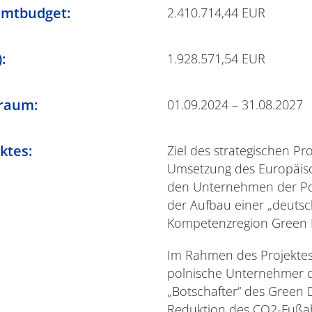
amtbudget:
2.410.714,44 EUR
:
1.928.571,54 EUR
raum:
01.09.2024 – 31.08.2027
ktes:
Ziel des strategischen Pro
Umsetzung des Europäis
den Unternehmen der P
der Aufbau einer „deuts
Kompetenzregion Green D
Im Rahmen des Projekte
polnische Unternehmer du
„Botschafter“ des Green 
Reduktion des CO2-Fußa