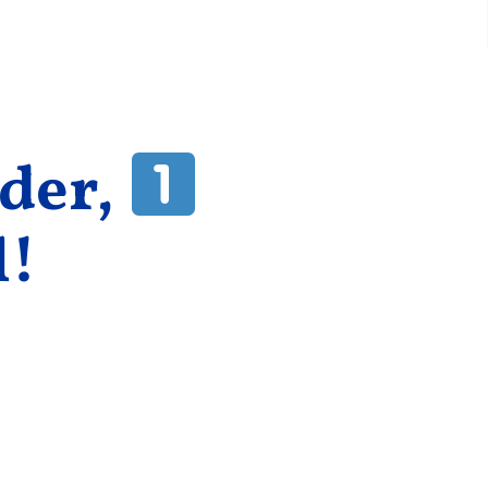
der,
l!