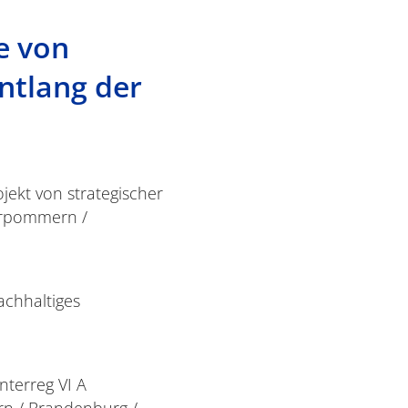
e von
ntlang der
jekt von strategischer
orpommern /
achhaltiges
terreg VI A