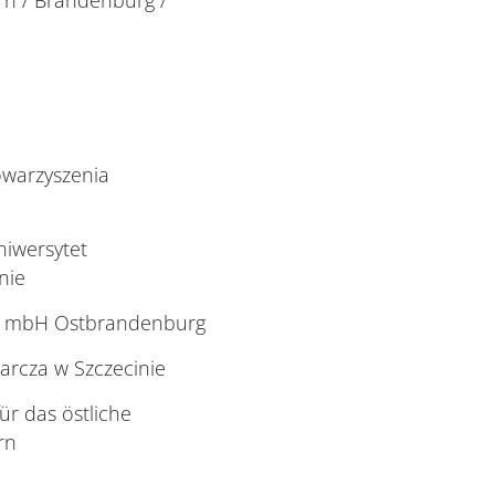
n / Brandenburg /
owarzyszenia
iwersytet
nie
ft mbH Ostbrandenburg
rcza w Szczecinie
r das östliche
rn