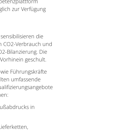
petenzplattform
glich zur Verfügung
sensibilisieren die
n CO2-Verbrauch und
O2-Bilanzierung. Die
Vorhinein geschult.
owie Führungskräfte
lten umfassende
alifizierungsangebote
men:
Fußabdrucks in
Lieferketten,