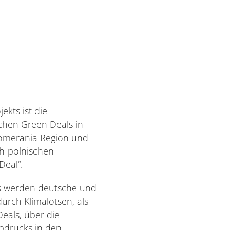
jekts ist die
chen Green Deals in
omerania Region und
ch-polnischen
eal“.
s werden deutsche und
rch Klimalotsen, als
Deals, über die
bdrucks in den