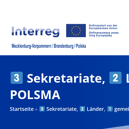
Zum
Inhalt
springen
Sekretariate,
POLSMA
Startseite
»
Sekretariate,
Länder,
gemein