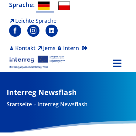
Zum
Sprache:
Inhalt
springen
Leichte Sprache
Kontakt
Jems
Intern
Togg
Navi
Programm
Interreg Newsflash
Projekte
Startseite
»
Interreg Newsflash
Aktuelles