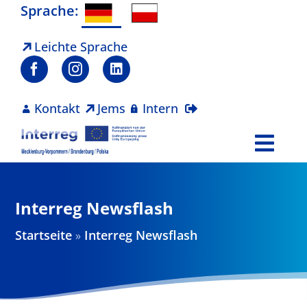
Zum
Sprache:
Inhalt
springen
Leichte Sprache
Kontakt
Jems
Intern
Togg
Navi
Programm
Interreg Newsflash
Projekte
Startseite
»
Interreg Newsflash
Aktuelles