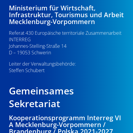
d
i
0
Ministerium für Wirtschaft,
A
Infrastruktur, Tourismus und Arbeit
g
.
Mecklenburg-Vorpommern
n
a
0
s
Referat 430 Europäische territoriale Zusammenarbeit
t
INTERREG
i
i
2
Johannes-Stelling-Straße 14
o
D – 19053 Schwerin
c
.
n
Leiter der Verwaltungsbehörde:
h
Steffen Schubert
2
t
0
e
Gemeinsames
n
2
Sekretariat
,
6
Kooperationsprogramm Interreg VI
N
A Mecklenburg-Vorpommern /
a
Brandenburg / Polska 2021-2027