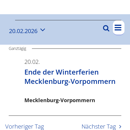
Ergebnisse
V
V
Suche
20.02.2026
V
Tag
e
e
Datum
e
r
wählen.
r
Ganztägig
a
r
n
a
20.02.
a
s
Ende der Winterferien
n
n
t
Mecklenburg-Vorpommern
s
s
a
t
l
t
Mecklenburg-Vorpommern
a
t
a
l
u
t
l
n
Vorheriger Tag
Nächster Tag