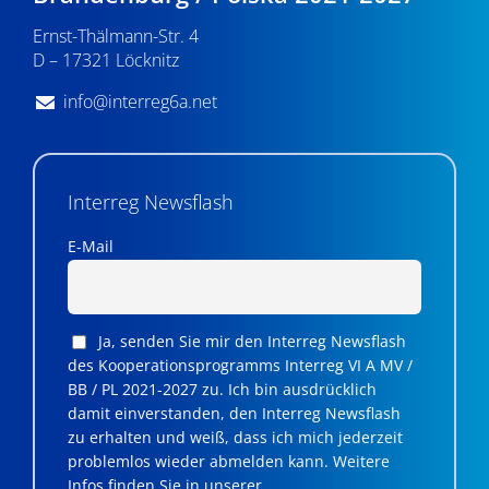
v
Ernst-Thälmann-Str. 4
D – 17321 Löcknitz
i
g
info@interreg6a.net
a
t
Interreg Newsflash
i
E-Mail
o
n
Ja, senden Sie mir den Interreg Newsflash
des Kooperationsprogramms Interreg VI A MV /
BB / PL 2021-2027 zu. Ich bin ausdrücklich
damit einverstanden, den Interreg Newsflash
zu erhalten und weiß, dass ich mich jederzeit
problemlos wieder abmelden kann. Weitere
Infos finden Sie in unserer