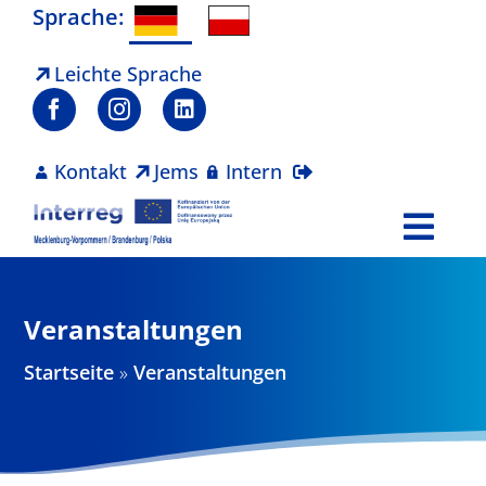
Zum
Sprache:
Inhalt
springen
Leichte Sprache
Kontakt
Jems
Intern
Togg
Navi
Programm
Veranstaltungen
Projekte
Startseite
»
Veranstaltungen
Aktuelles