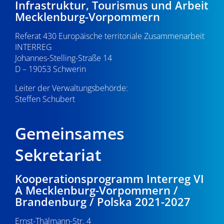
Infrastruktur, Tourismus und Arbeit
v
22:00
Mecklenburg-Vorpommern
i
Referat 430 Europäische territoriale Zusammenarbeit
23:00
g
INTERREG
0:00
Johannes-Stelling-Straße 14
a
D – 19053 Schwerin
t
Leiter der Verwaltungsbehörde:
Steffen Schubert
i
o
Gemeinsames
n
Sekretariat
Kooperationsprogramm Interreg VI
A Mecklenburg-Vorpommern /
Brandenburg / Polska 2021-2027
Ernst-Thälmann-Str. 4