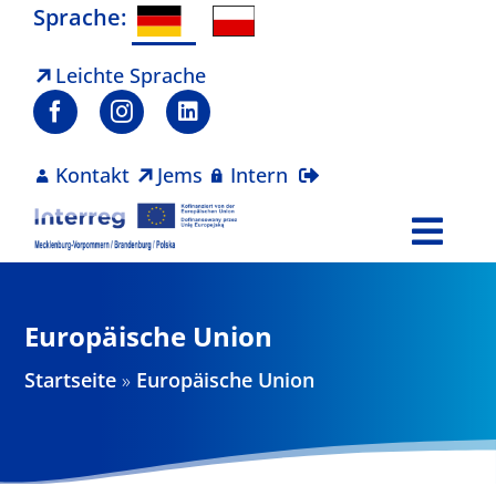
Zum
Sprache:
Inhalt
springen
Leichte Sprache
Kontakt
Jems
Intern
Togg
Navi
Programm
Europäische Union
Projekte
Startseite
»
Europäische Union
Aktuelles