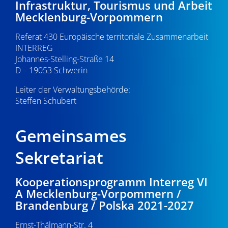
Infrastruktur, Tourismus und Arbeit
v
22:00
Mecklenburg-Vorpommern
i
Referat 430 Europäische territoriale Zusammenarbeit
23:00
g
INTERREG
0:00
Johannes-Stelling-Straße 14
a
D – 19053 Schwerin
t
Leiter der Verwaltungsbehörde:
Steffen Schubert
i
o
Gemeinsames
n
Sekretariat
Kooperationsprogramm Interreg VI
A Mecklenburg-Vorpommern /
Brandenburg / Polska 2021-2027
Ernst-Thälmann-Str. 4