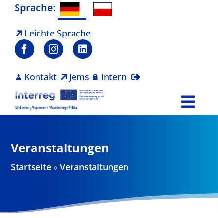
Zum
Sprache:
Inhalt
springen
Leichte Sprache
Kontakt
Jems
Intern
Togg
Navi
Programm
Veranstaltungen
Projekte
Startseite
»
Veranstaltungen
Aktuelles